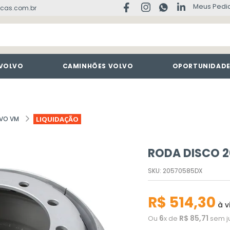
Meus Pedi
cas.com.br
 VOLVO
CAMINHÕES VOLVO
OPORTUNIDAD
LVO VM
LIQUIDAÇÃO
RODA DISCO 
SKU
:
20570585DX
R$
514
,
30
à v
6
R$
85
,
71
Ou
x de
sem j