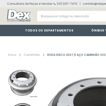
Consultoria de Peças e Vendas 📞 (41) 3317-7470
contato@dexpe
volvo fh
1
º
Busque por código ou descrição
painel
2
º
vm
3
º
farol
4
º
TODOS OS DEPARTAMENTOS
ÔNIBUS
lanterna
5
º
tacografo
6
º
defletor
7
º
Caminhão
RODA DISCO 20X7,5 AÇO CAMINHÃO VO
interruptor
8
º
cabine
9
º
motor
10
º