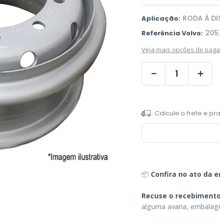
RODA À DI
Aplicação:
205
Referência Volvo:
Veja mais opções de pag
－
＋
📦
Confira no ato da e
Recuse o recebiment
alguma avaria, embalag