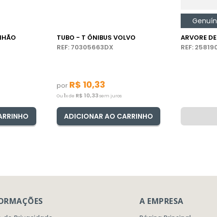
Genuí
NHÃO
TUBO - T ÔNIBUS VOLVO
ARVORE D
REF: 70305663DX
REF: 2581
R$
10
,
33
por
1
R$
10
,
33
Ou
x de
sem juros
ARRINHO
ADICIONAR AO CARRINHO
FORMAÇÕES
A EMPRESA