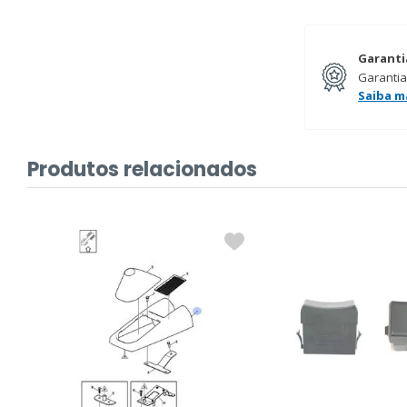
Garanti
Garantia
Saiba m
Produtos relacionados
%