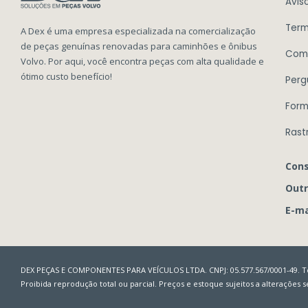
Avis
Term
A Dex é uma empresa especializada na comercialização
de peças genuínas renovadas para caminhões e ônibus
Com
Volvo. Por aqui, você encontra peças com alta qualidade e
ótimo custo benefício!
Perg
Form
Rast
Cons
Outr
E-ma
DEX PEÇAS E COMPONENTES PARA VEÍCULOS LTDA. CNPJ: 05.577.567/0001-49. To
Proibida reprodução total ou parcial. Preços e estoque sujeitos a alterações 