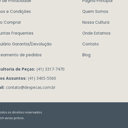
o de Privacidade
Página Principal
os e Condições
Quem Somos
o Comprar
Nossa Cultura
untas Frequentes
Onde Estamos
ulário Garantia/Devolução
Contato
reamento de pedidos
Blog
ultoria de Peças:
(41) 3317-7470
os Assuntos:
(41) 3405-5560
il:
contato@dexpecas.com.br
dos os direitos reservados.
sem aviso prévio.