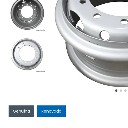
Genuína
Renovada