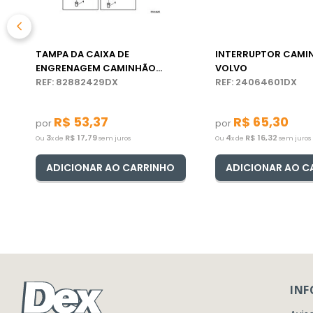
TAMPA DA CAIXA DE
INTERRUPTOR CAMI
ENGRENAGEM CAMINHÃO
VOLVO
VOLVO VM
REF: 82882429DX
REF: 24064601DX
R$
53
,
37
R$
65
,
30
por
por
3
R$
17
,
79
4
R$
16
,
32
Ou
x de
sem juros
Ou
x de
sem juros
ADICIONAR AO CARRINHO
ADICIONAR AO C
IN