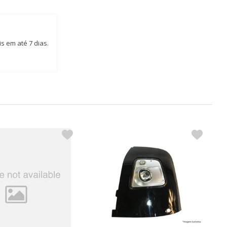
s em até 7 dias.
P
C
R