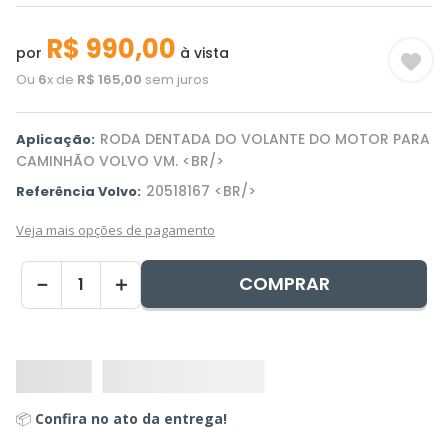
R$
990
,
00
por
à vista
Ou
6
x de
R$
165
,
00
sem juros
RODA DENTADA DO VOLANTE DO MOTOR PARA
Aplicação:
CAMINHÃO VOLVO VM. <BR/>
20518167 <BR/>
Referência Volvo:
Veja mais opções de pagamento
COMPRAR
－
＋
📦
Confira no ato da entrega!