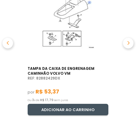
TAMPA DA CAIXA DE ENGRENAGEM
CAMINHÃO VOLVO VM
REF: 82882429DX
R$
53
,
37
por
3
R$
17
,
79
Ou
x de
sem juros
ADICIONAR AO CARRINHO