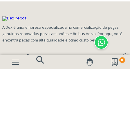
A Dex é uma empresa especializada na comercialização de peças
genuínas renovadas para caminhões e ônibus Volvo. Por aqui, você
encontra peças com alta qualidade e ótimo custo benefício!
INFORMAÇÕES
0
Aviso de privacidade Dex Peças
A EMPRESA
Termos e condições
Página Principal
FORMAS DE PAGAMENTO
Como Comprar
Quem Somos
Perguntas Frequentes
Nossa Cultura
Formulário Garantia/Devolução
SEGURANÇA E PRIVACIDADE
Onde Estamos
Rastreamento de pedidos