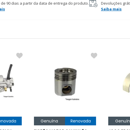
 de 90 dias a partir da data de entrega do produto.
Devoluções gráti
ais
Saiba mais
enovada
Genuína
Renovada
Genuí