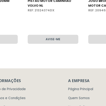
100MM
PISTÃO MOTOR CAMINHÃO
JOGO BRO
VOLVO NL
MOTOR CA
REF: 21324374DX
VOLVO
REF: 2094
AVISE-ME
FORMAÇÕES
A EMPRESA
o de Privacidade
Página Principal
os e Condições
Quem Somos