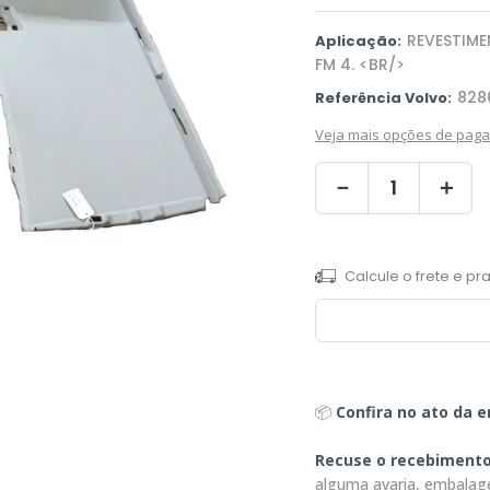
REVESTIME
Aplicação:
FM 4. <BR/>
828
Referência Volvo:
Veja mais opções de pag
－
＋
📦
Confira no ato da e
Recuse o recebiment
alguma avaria, embalag