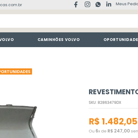
Meus Pedi
cas.com.br
 VOLVO
CAMINHÕES VOLVO
OPORTUNIDAD
PORTUNIDADES
REVESTIMENT
SKU
:
82863479DX
R$
1
.
482
,
05
6
R$
247
,
00
Ou
x de
sem