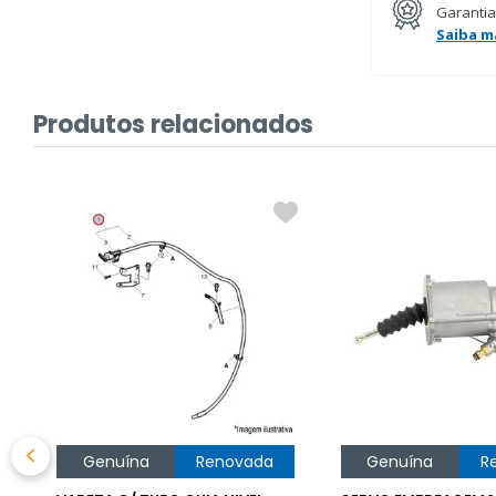
Garantia
Saiba m
Produtos relacionados
Genuína
Renovada
Genuína
R