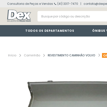
Consultoria de Peças e Vendas 📞 (41) 3317-7470
contato@dexpe
volvo fh
1
º
Busque por código ou descrição
painel
2
º
vm
3
º
farol
4
º
TODOS OS DEPARTAMENTOS
ÔNIBUS
lanterna
5
º
tacografo
6
º
defletor
7
º
Caminhão
REVESTIMENTO CAMINHÃO VOLVO
O
interruptor
8
º
cabine
9
º
motor
10
º