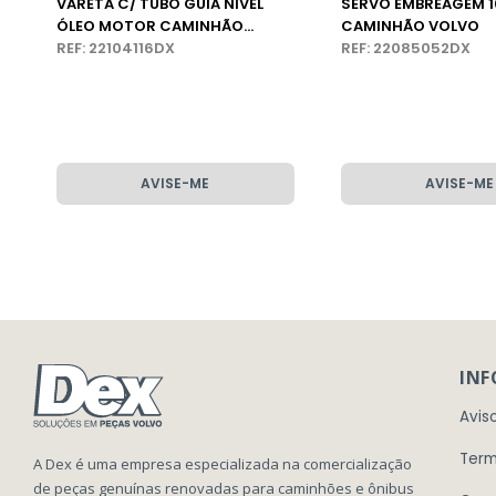
VARETA C/ TUBO GUIA NIVEL
SERVO EMBREAGEM 
ÓLEO MOTOR CAMINHÃO
CAMINHÃO VOLVO
VOLVO FM
REF: 22104116DX
REF: 22085052DX
AVISE-ME
AVISE-ME
IN
Avis
Term
A Dex é uma empresa especializada na comercialização
de peças genuínas renovadas para caminhões e ônibus