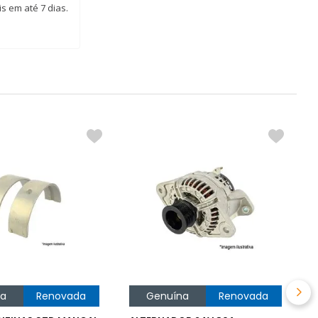
s em até 7 dias.
A
C
R
na
Renovada
Genuína
Renovada