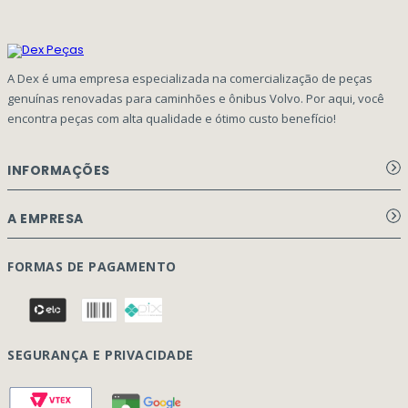
A Dex é uma empresa especializada na comercialização de peças
genuínas renovadas para caminhões e ônibus Volvo. Por aqui, você
encontra peças com alta qualidade e ótimo custo benefício!
INFORMAÇÕES
Aviso de privacidade Dex Peças
A EMPRESA
Termos e condições
Página Principal
FORMAS DE PAGAMENTO
Como Comprar
Quem Somos
Perguntas Frequentes
Nossa Cultura
Formulário Garantia/Devolução
SEGURANÇA E PRIVACIDADE
Onde Estamos
Rastreamento de pedidos
Contato