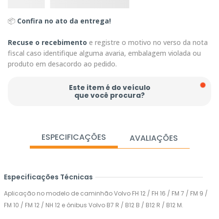
📦
Confira no ato da entrega!
Recuse o recebimento
e registre o motivo no verso da nota
fiscal caso identifique alguma avaria, embalagem violada ou
produto em desacordo ao pedido.
Este item é do veículo
que você procura?
ESPECIFICAÇÕES
AVALIAÇÕES
Especificações Técnicas
Aplicação no modelo de caminhão Volvo FH 12 / FH 16 / FM 7 / FM 9 /
FM 10 / FM 12 / NH 12 e ônibus Volvo B7 R / B12 B / B12 R / B12 M.