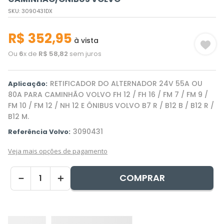
SKU
:
3090431DX
R$
352
,
95
à vista
Ou
6
x de
R$
58
,
82
sem juros
RETIFICADOR DO ALTERNADOR 24V 55A OU
Aplicação:
80A PARA CAMINHÃO VOLVO FH 12 / FH 16 / FM 7 / FM 9 /
FM 10 / FM 12 / NH 12 E ÔNIBUS VOLVO B7 R / B12 B / B12 R /
B12 M.
3090431
Referência Volvo:
Veja mais opções de pagamento
COMPRAR
－
＋