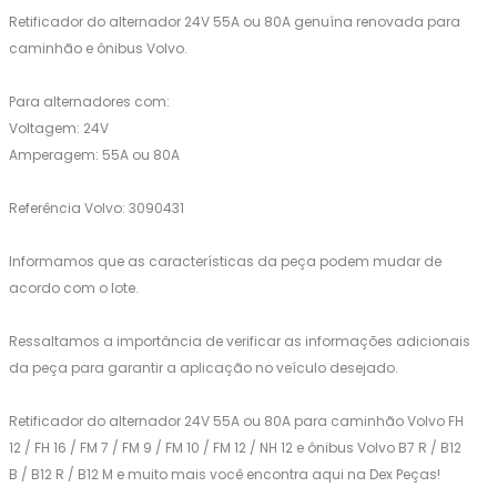
Retificador do alternador 24V 55A ou 80A genuína renovada para
caminhão e ônibus Volvo.
Para alternadores com:
Voltagem: 24V
Amperagem: 55A ou 80A
Referência Volvo: 3090431
Informamos que as características da peça podem mudar de
acordo com o lote.
Ressaltamos a importância de verificar as informações adicionais
da peça para garantir a aplicação no veículo desejado.
Retificador do alternador 24V 55A ou 80A para caminhão Volvo FH
12 / FH 16 / FM 7 / FM 9 / FM 10 / FM 12 / NH 12 e ônibus Volvo B7 R / B12
B / B12 R / B12 M e muito mais você encontra aqui na Dex Peças!