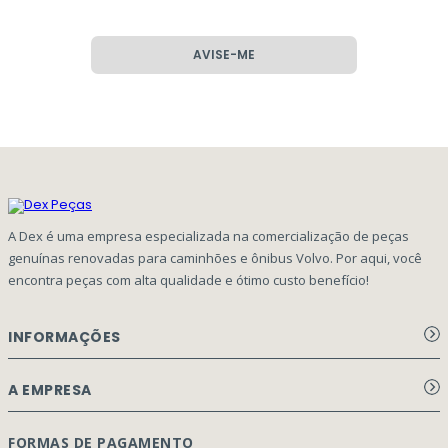
AVISE-ME
A Dex é uma empresa especializada na comercialização de peças
genuínas renovadas para caminhões e ônibus Volvo. Por aqui, você
encontra peças com alta qualidade e ótimo custo benefício!
INFORMAÇÕES
Aviso de privacidade Dex Peças
A EMPRESA
Termos e condições
Página Principal
FORMAS DE PAGAMENTO