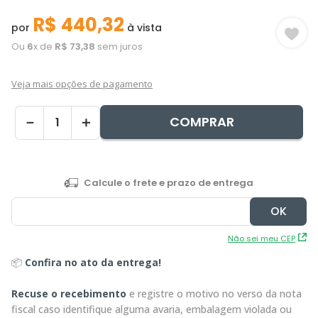
R$
440
,
32
por
à vista
Ou
6
x de
R$
73
,
38
sem juros
Veja mais opções de pagamento
COMPRAR
－
＋
Não sei meu CEP
📦
Confira no ato da entrega!
Recuse o recebimento
e registre o motivo no verso da nota
fiscal caso identifique alguma avaria, embalagem violada ou