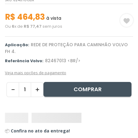
SKU
:
82467013DX
R$
464
,
83
à vista
Ou
6
x de
R$
77
,
47
sem juros
REDE DE PROTEÇÃO PARA CAMINHÃO VOLVO
Aplicação:
FH 4.
82467013 <BR/>
Referência Volvo:
Veja mais opções de pagamento
COMPRAR
－
＋
📦
Confira no ato da entrega!