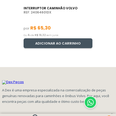
INTERRUPTOR CAMINHÃO VOLVO
REF: 24064601DX
R$
65
,
30
por
4
R$
16
,
32
Ou
x de
sem juros
ADICIONAR AO CARRINHO
A Dex é uma empresa especializada na comercialização de peças
genuínas renovadas para caminhões e ônibus Volvo. Por aqui, você
encontra peças com alta qualidade e ótimo custo benefício!