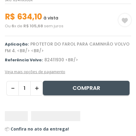
SKU
:
82411930DX
R$
634
,
10
à vista
Ou
6
x de
R$
105
,
68
sem juros
PROTETOR DO FAROL PARA CAMINHÃO VOLVO
Aplicação:
FM 4. <BR/> <BR/>
82411930 <BR/>
Referência Volvo:
Veja mais opções de pagamento
COMPRAR
－
＋
📦
Confira no ato da entrega!