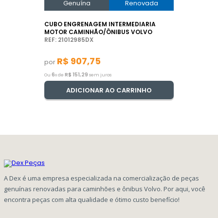
Genuína
Renovada
CUBO ENGRENAGEM INTERMEDIARIA
MOTOR CAMINHÃO/ÔNIBUS VOLVO
REF: 21012985DX
R$
907
,
75
por
6
R$
151
,
29
Ou
x de
sem juros
ADICIONAR AO CARRINHO
A Dex é uma empresa especializada na comercialização de peças
genuínas renovadas para caminhões e ônibus Volvo. Por aqui, você
encontra peças com alta qualidade e ótimo custo benefício!