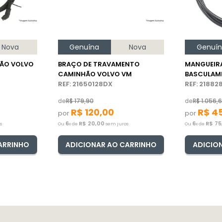
Nova
Genuína
Nova
Genuí
ÃO VOLVO
BRAÇO DE TRAVAMENTO
MANGUEIR
CAMINHÃO VOLVO VM
BASCULAM
REF: 21650128DX
CAMINHÃO
REF: 2188
de
R$
179
,
90
de
R$
1
.
056
,
R$
120
,
00
R$
4
por
por
6
R$
20
,
00
6
R$
75
s
Ou
x de
sem juros
Ou
x de
ARRINHO
ADICIONAR AO CARRINHO
ADICIO