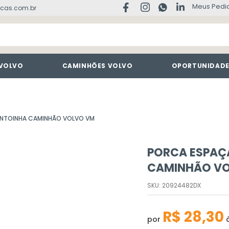
Meus Pedi
cas.com.br
 VOLVO
CAMINHÕES VOLVO
OPORTUNIDAD
ENTOINHA CAMINHÃO VOLVO VM
PORCA ESPAÇ
CAMINHÃO V
SKU
:
20924482DX
R$
28
,
30
por
à