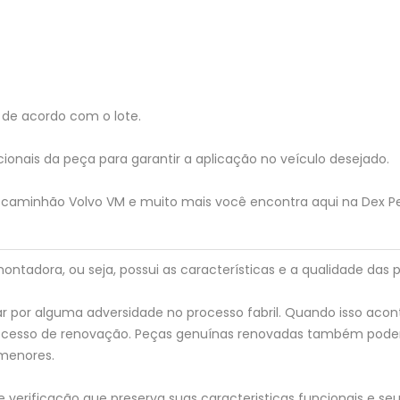
de acordo com o lote.
ionais da peça para garantir a aplicação no veículo desejado.
 caminhão Volvo VM e muito mais você encontra aqui na Dex P
tadora, ou seja, possui as características e a qualidade das p
 por alguma adversidade no processo fabril. Quando isso acon
processo de renovação. Peças genuínas renovadas também pod
menores.
verificação que preserva suas caracteristicas funcionais e seu 