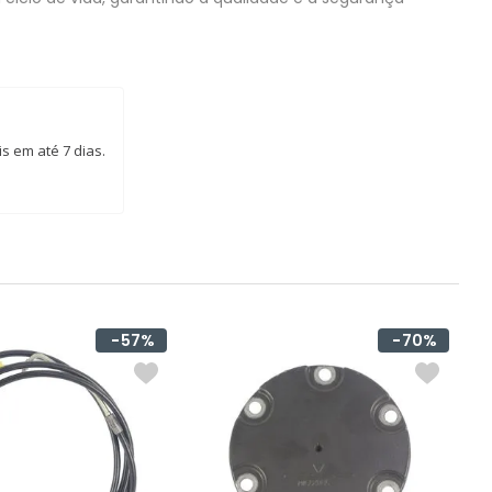
s em até 7 dias.
57%
70%
S
C
R
d