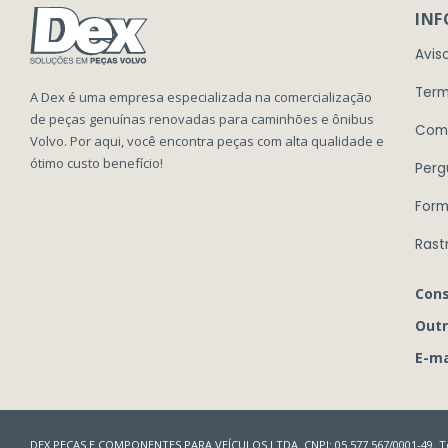
IN
Avis
Term
A Dex é uma empresa especializada na comercialização
de peças genuínas renovadas para caminhões e ônibus
Com
Volvo. Por aqui, você encontra peças com alta qualidade e
ótimo custo benefício!
Perg
Form
Rast
Cons
Outr
E-ma
DEX PEÇAS E COMPONENTES PARA VEÍCULOS LTDA. CNPJ: 05.577.567/0001-49. To