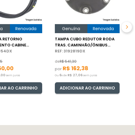
p
O
na
Renovada
Genuína
Renovada
A RETORNO
TAMPA CUBO REDUTOR RODA
ENTO CABINE
TRAS. CAMINHÃO/ÔNIBUS
 VOLVO FH
2854DX
VOLVO
REF: 3192819DX
65
de
R$
541
,
30
50
,
00
R$
162
,
38
por
,
00
6
R$
27
,
06
sem juros
Ou
x de
sem juros
NAR AO CARRINHO
ADICIONAR AO CARRINHO