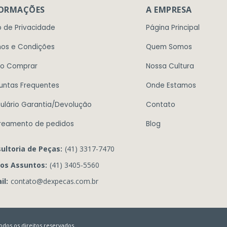
FORMAÇÕES
A EMPRESA
o de Privacidade
Página Principal
os e Condições
Quem Somos
o Comprar
Nossa Cultura
untas Frequentes
Onde Estamos
ulário Garantia/Devolução
Contato
reamento de pedidos
Blog
ultoria de Peças:
(41) 3317-7470
os Assuntos:
(41) 3405-5560
il:
contato@dexpecas.com.br
dos os direitos reservados.