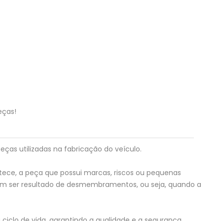
eças!
eças utilizadas na fabricação do veículo.
tece, a peça que possui marcas, riscos ou pequenas
em ser resultado de desmembramentos, ou seja, quando a
ciclo de vida, garantindo a qualidade e a segurança