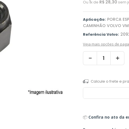
1
R$
28
,
30
Ou
x de
sem j
PORCA ES
Aplicação:
CAMINHÃO VOLVO VM
209
Referência Volvo:
Veja mais opções de pag
－
＋
📦
Confira no ato da e