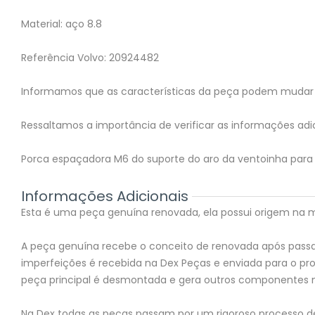
Material: aço 8.8
Referência Volvo: 20924482
Informamos que as características da peça podem mudar 
Ressaltamos a importância de verificar as informações adic
Porca espaçadora M6 do suporte do aro da ventoinha para
Informações Adicionais
Esta é uma peça genuína renovada, ela possui origem na mon
A peça genuína recebe o conceito de renovada após passar
imperfeições é recebida na Dex Peças e enviada para o 
peça principal é desmontada e gera outros componentes 
Na Dex todas as peças passam por um rigoroso processo de 