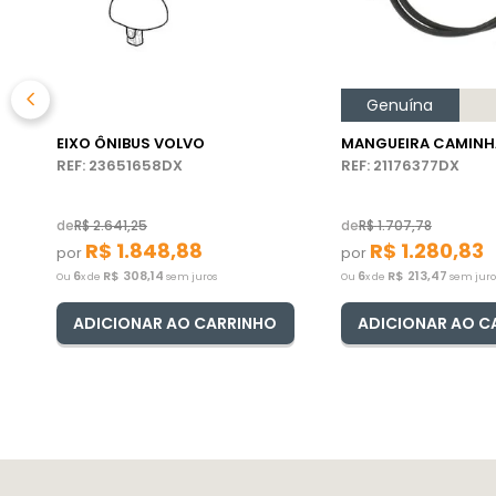
Genuína
EIXO ÔNIBUS VOLVO
MANGUEIRA CAMINH
REF: 23651658DX
REF: 21176377DX
de
R$
2
.
641
,
25
de
R$
1
.
707
,
78
R$
1
.
848
,
88
R$
1
.
280
,
83
por
por
6
R$
308
,
14
6
R$
213
,
47
Ou
x de
sem juros
Ou
x de
sem juro
ADICIONAR AO CARRINHO
ADICIONAR AO C