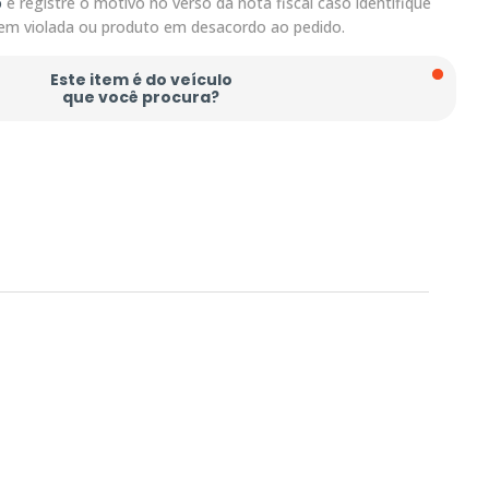
o
e registre o motivo no verso da nota fiscal caso identifique
em violada ou produto em desacordo ao pedido.
Este item é do veículo
que você procura?