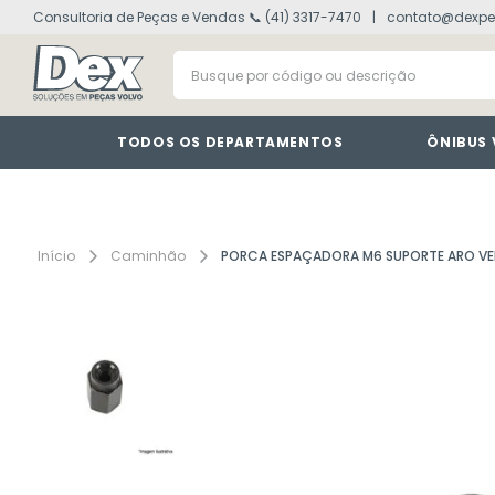
Consultoria de Peças e Vendas 📞 (41) 3317-7470
contato@dexpe
volvo fh
1
º
Busque por código ou descrição
vm
2
º
painel
3
º
farol
4
º
TODOS OS DEPARTAMENTOS
ÔNIBUS
defletor
5
º
lanterna
6
º
cabine
7
º
Caminhão
PORCA ESPAÇADORA M6 SUPORTE ARO V
tacografo
8
º
motor
9
º
modulo
10
º