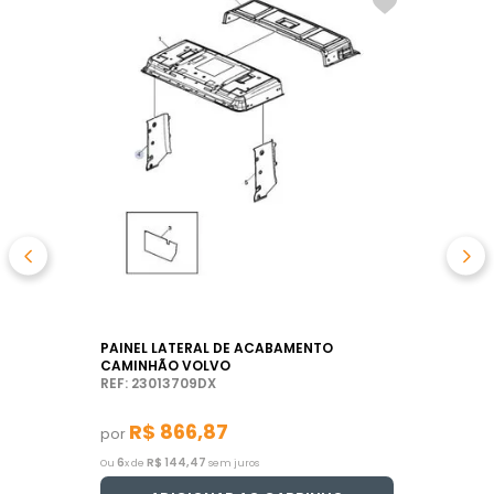
PAINEL LATERAL DE ACABAMENTO
CAMINHÃO VOLVO
REF: 23013709DX
R$
866
,
87
por
6
R$
144
,
47
Ou
x de
sem juros