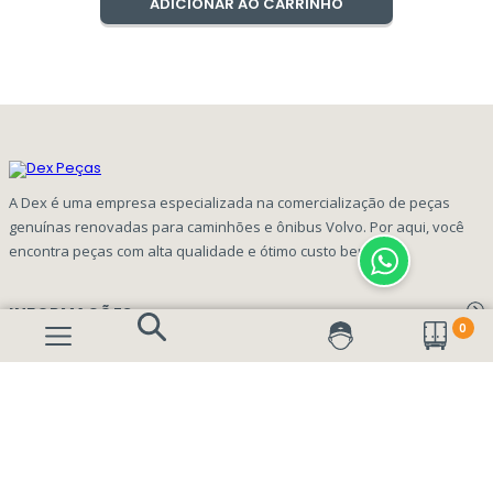
ADICIONAR AO CARRINHO
A Dex é uma empresa especializada na comercialização de peças
genuínas renovadas para caminhões e ônibus Volvo. Por aqui, você
encontra peças com alta qualidade e ótimo custo benefício!
INFORMAÇÕES
0
Aviso de privacidade Dex Peças
A EMPRESA
Termos e condições
Página Principal
FORMAS DE PAGAMENTO
Como Comprar
Quem Somos