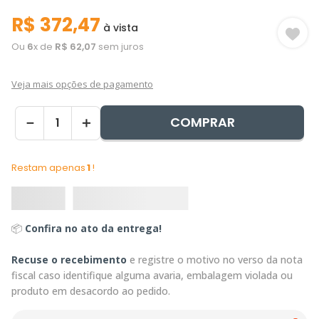
R$
372
,
47
à vista
Ou
6
x de
R$
62
,
07
sem juros
Veja mais opções de pagamento
COMPRAR
－
＋
Restam apenas
1
!
📦
Confira no ato da entrega!
Recuse o recebimento
e registre o motivo no verso da nota
fiscal caso identifique alguma avaria, embalagem violada ou
produto em desacordo ao pedido.