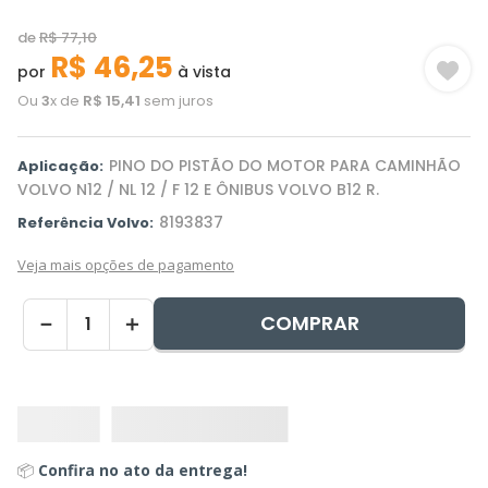
de
R$
77
,
10
R$
46
,
25
por
à vista
Ou
3
x de
R$
15
,
41
sem juros
PINO DO PISTÃO DO MOTOR PARA CAMINHÃO
Aplicação:
VOLVO N12 / NL 12 / F 12 E ÔNIBUS VOLVO B12 R.
8193837
Referência Volvo:
Veja mais opções de pagamento
COMPRAR
－
＋
📦
Confira no ato da entrega!