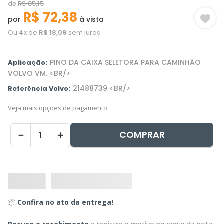
de
R$
85
,
15
R$
72
,
38
por
à vista
Ou
4
x de
R$
18
,
09
sem juros
PINO DA CAIXA SELETORA PARA CAMINHÃO
Aplicação:
VOLVO VM. <BR/>
21488739 <BR/>
Referência Volvo:
Veja mais opções de pagamento
COMPRAR
－
＋
📦
Confira no ato da entrega!