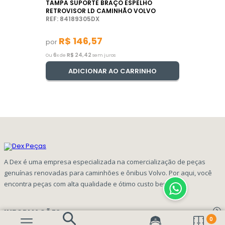
TAMPA SUPORTE BRAÇO ESPELHO
RETROVISOR LD CAMINHÃO VOLVO
REF: 84189305DX
R$
146
,
57
por
6
R$
24
,
42
Ou
x de
sem juros
ADICIONAR AO CARRINHO
A Dex é uma empresa especializada na comercialização de peças
genuínas renovadas para caminhões e ônibus Volvo. Por aqui, você
encontra peças com alta qualidade e ótimo custo benefício!
INFORMAÇÕES
0