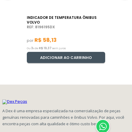
INDICADOR DE TEMPERATURA ÔNIBUS
VOLVO
REF: 8196195DX
R$
58
,
13
por
3
R$
19
,
37
Ou
x de
sem juros
ADICIONAR AO CARRINHO
A Dex é uma empresa especializada na comercialização de peças
genuínas renovadas para caminhões e ônibus Volvo. Por aqui, você
encontra peças com alta qualidade e ótimo custo benefício!