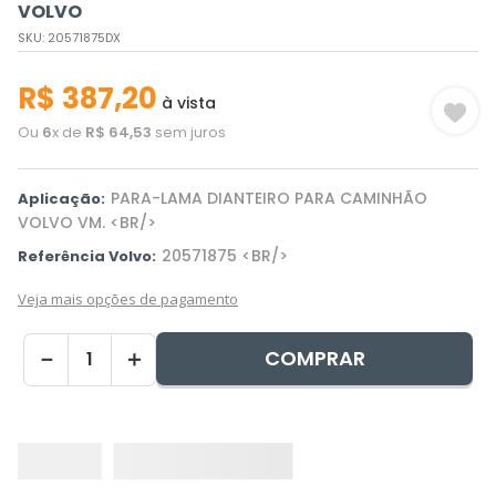
VOLVO
SKU
:
20571875DX
R$
387
,
20
à vista
Ou
6
x de
R$
64
,
53
sem juros
PARA-LAMA DIANTEIRO PARA CAMINHÃO
Aplicação:
VOLVO VM. <BR/>
20571875 <BR/>
Referência Volvo:
Veja mais opções de pagamento
COMPRAR
－
＋