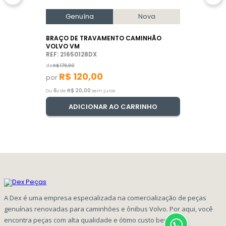
Genuína
Nova
BRAÇO DE TRAVAMENTO CAMINHÃO
VOLVO VM
REF: 21650128DX
de
R$
179
,
90
R$
120
,
00
por
6
R$
20
,
00
Ou
x de
sem juros
ADICIONAR AO CARRINHO
A Dex é uma empresa especializada na comercialização de peças
genuínas renovadas para caminhões e ônibus Volvo. Por aqui, você
encontra peças com alta qualidade e ótimo custo benefício!