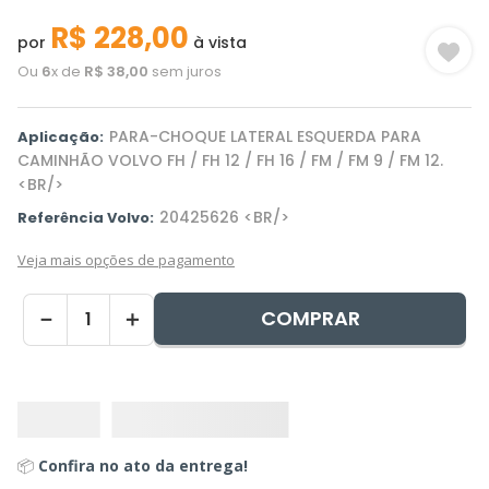
R$
228
,
00
por
à vista
Ou
6
x de
R$
38
,
00
sem juros
PARA-CHOQUE LATERAL ESQUERDA PARA
Aplicação:
CAMINHÃO VOLVO FH / FH 12 / FH 16 / FM / FM 9 / FM 12.
<BR/>
20425626 <BR/>
Referência Volvo:
Veja mais opções de pagamento
COMPRAR
－
＋
📦
Confira no ato da entrega!