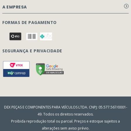
Aviso de privacidade Dex Peças
A EMPRESA
Termos e condições
Página Principal
FORMAS DE PAGAMENTO
Como Comprar
Quem Somos
Perguntas Frequentes
Nossa Cultura
Formulário Garantia/Devolução
SEGURANÇA E PRIVACIDADE
Onde Estamos
Rastreamento de pedidos
Contato
(41) 3317-7470
Vendas:
Blog
(41) 3405-5560
Outros Assuntos:
contato@dexpecas.com.br
E-mail:
DEX PEÇAS E COMPONENTES PARA VEÍCULOS LTDA. CNPJ: 05.577.567/0001-
49. Todos os direitos reservados.
Proibida reprodução total ou parcial. Preços e estoque sujeitos a
alterações sem aviso prévio.