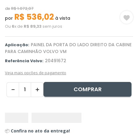
de
R$
1
.
072
,
07
R$
536
,
02
por
à vista
Ou
6
x de
R$
89
,
33
sem juros
PAINEL DA PORTA DO LADO DIREITO DA CABINE
Aplicação:
PARA CAMINHÃO VOLVO VM
20491672
Referência Volvo:
Veja mais opções de pagamento
COMPRAR
－
＋
📦
Confira no ato da entrega!