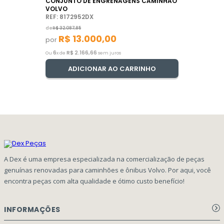
CONJUNTO DE ENGRENAGENS CAMINHÃO
VOLVO
REF: 8172952DX
de
R$
32
.
087
,
85
R$
13
.
000
,
00
por
6
R$
2
.
166
,
66
Ou
x de
sem juros
ADICIONAR AO CARRINHO
A Dex é uma empresa especializada na comercialização de peças
genuínas renovadas para caminhões e ônibus Volvo. Por aqui, você
encontra peças com alta qualidade e ótimo custo benefício!
INFORMAÇÕES