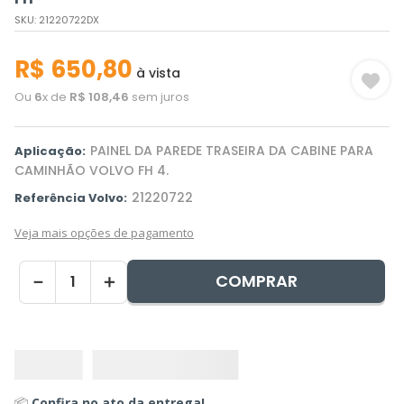
SKU
:
21220722DX
R$
650
,
80
à vista
Ou
6
x de
R$
108
,
46
sem juros
PAINEL DA PAREDE TRASEIRA DA CABINE PARA
Aplicação:
CAMINHÃO VOLVO FH 4.
21220722
Referência Volvo:
Veja mais opções de pagamento
COMPRAR
－
＋
📦
Confira no ato da entrega!