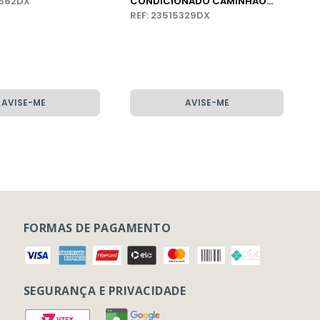
9562DX
CONDICIONADO CAMINHÃO
VOLVO
REF: 23515329DX
AVISE-ME
AVISE-ME
FORMAS DE PAGAMENTO
SEGURANÇA E PRIVACIDADE