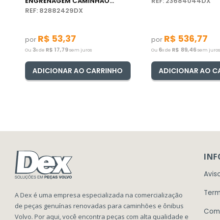
ENGRENAGEM CAMINHÃO
REF: 23684044DX
VOLVO VM
REF: 82882429DX
R$
53
,
37
R$
536
,
77
por
por
3
R$
17
,
79
6
R$
89
,
46
Ou
x de
sem juros
Ou
x de
sem juros
ADICIONAR AO CARRINHO
ADICIONAR AO C
IN
Avis
Term
A Dex é uma empresa especializada na comercialização
de peças genuínas renovadas para caminhões e ônibus
Com
Volvo. Por aqui, você encontra peças com alta qualidade e