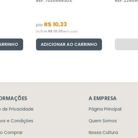
REF: 70305663DX
REF: 2290
R$
10
,
33
por
1
R$
10
,
33
Ou
x de
sem juros
ARRINHO
ADICIONAR AO CARRINHO
FORMAÇÕES
A EMPRESA
o de Privacidade
Página Principal
os e Condições
Quem Somos
o Comprar
Nossa Cultura