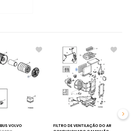
C
M
R
IBUS VOLVO
FILTRO DE VENTILAÇÃO DO AR