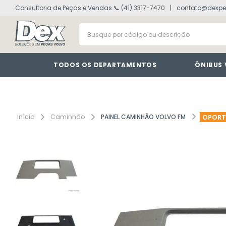
Consultoria de Peças e Vendas 📞 (41) 3317-7470
contato@dexpe
volvo fh
1
º
Busque por código ou descrição
painel
2
º
vm
3
º
farol
4
º
TODOS OS DEPARTAMENTOS
ÔNIBUS
lanterna
5
º
tacografo
6
º
defletor
7
º
Caminhão
PAINEL CAMINHÃO VOLVO FM
OPORT
interruptor
8
º
cabine
9
º
motor
10
º