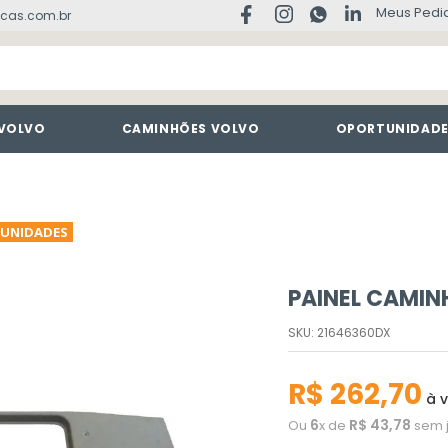
Meus Pedi
cas.com.br
 VOLVO
CAMINHÕES VOLVO
OPORTUNIDAD
UNIDADES
PAINEL CAMI
SKU
:
21646360DX
R$
262
,
70
à v
6
R$
43
,
78
Ou
x de
sem 