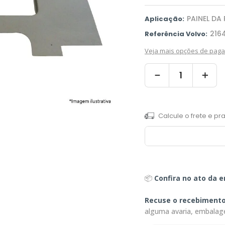
PAINEL DA
Aplicação:
216
Referência Volvo:
Veja mais opções de pag
－
＋
📦
Confira no ato da e
Recuse o recebiment
alguma avaria, embalag