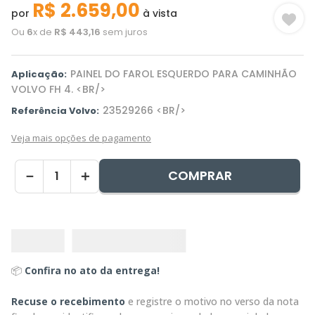
R$
2
.
659
,
00
por
à vista
Ou
6
x de
R$
443
,
16
sem juros
PAINEL DO FAROL ESQUERDO PARA CAMINHÃO
Aplicação:
VOLVO FH 4. <BR/>
23529266 <BR/>
Referência Volvo:
Veja mais opções de pagamento
COMPRAR
－
＋
📦
Confira no ato da entrega!
Recuse o recebimento
e registre o motivo no verso da nota