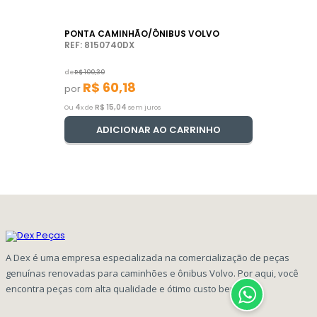
PONTA CAMINHÃO/ÔNIBUS VOLVO
REF: 8150740DX
de
R$
100
,
30
R$
60
,
18
por
4
R$
15
,
04
Ou
x de
sem juros
ADICIONAR AO CARRINHO
A Dex é uma empresa especializada na comercialização de peças
genuínas renovadas para caminhões e ônibus Volvo. Por aqui, você
encontra peças com alta qualidade e ótimo custo benefício!