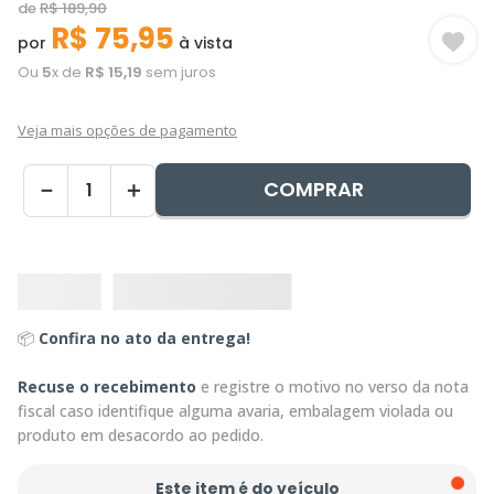
de
R$
189
,
90
R$
75
,
95
por
à vista
Ou
5
x de
R$
15
,
19
sem juros
Veja mais opções de pagamento
COMPRAR
－
＋
📦
Confira no ato da entrega!
Recuse o recebimento
e registre o motivo no verso da nota
fiscal caso identifique alguma avaria, embalagem violada ou
produto em desacordo ao pedido.
Este item é do veículo