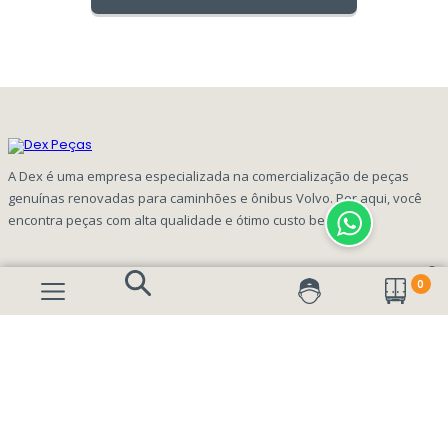
A Dex é uma empresa especializada na comercialização de peças
genuínas renovadas para caminhões e ônibus Volvo. Por aqui, você
encontra peças com alta qualidade e ótimo custo benefício!
INFORMAÇÕES
0
Aviso de privacidade Dex Peças
A EMPRESA
Termos e condições
Página Principal
FORMAS DE PAGAMENTO
Como Comprar
Quem Somos
Perguntas Frequentes