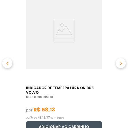
INDICADOR DE TEMPERATURA ÔNIBUS
VOLVO
REF: 8196195DX
R$
58
,
13
por
3
R$
19
,
37
Ou
x de
sem juros
ADICIONAR AO CARRINHO