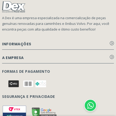
A Dex é uma empresa especializada na comercialização de peças
genuínas renovadas para caminhões e ônibus Volvo. Por aqui, você
encontra peças com alta qualidade e ótimo custo benefício!
INFORMAÇÕES
Aviso de privacidade Dex Peças
A EMPRESA
Termos e condições
Página Principal
FORMAS DE PAGAMENTO
Como Comprar
Quem Somos
Perguntas Frequentes
Nossa Cultura
Formulário Garantia/Devolução
SEGURANÇA E PRIVACIDADE
Onde Estamos
Rastreamento de pedidos
Contato