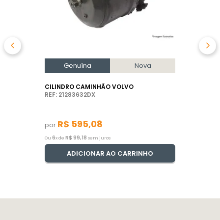
Genuína
Nova
CILINDRO CAMINHÃO VOLVO
REF: 21283632DX
R$
595
,
08
por
6
R$
99
,
18
Ou
x de
sem juros
ADICIONAR AO CARRINHO