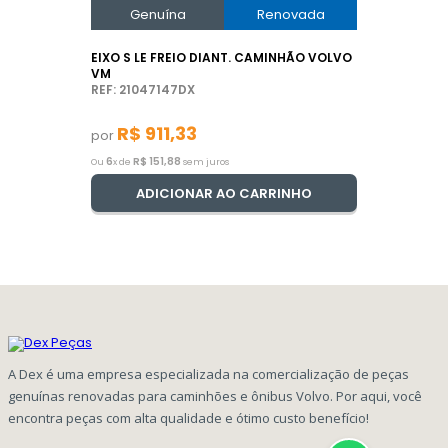
Genuína
Renovada
EIXO S LE FREIO DIANT. CAMINHÃO VOLVO
VM
REF: 21047147DX
R$
911
,
33
por
6
R$
151
,
88
Ou
x de
sem juros
ADICIONAR AO CARRINHO
A Dex é uma empresa especializada na comercialização de peças
genuínas renovadas para caminhões e ônibus Volvo. Por aqui, você
encontra peças com alta qualidade e ótimo custo benefício!