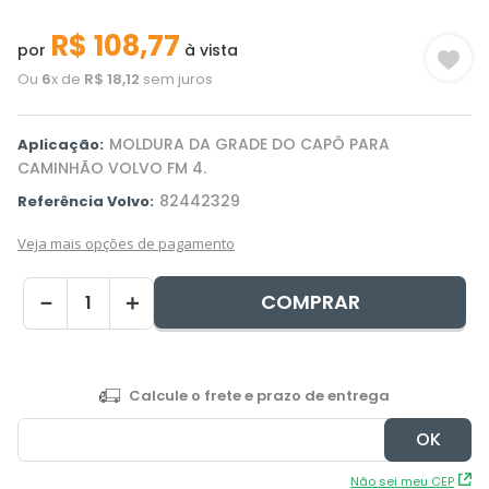
R$
108
,
77
por
à vista
Ou
6
x de
R$
18
,
12
sem juros
MOLDURA DA GRADE DO CAPÔ PARA
Aplicação:
CAMINHÃO VOLVO FM 4.
82442329
Referência Volvo:
Veja mais opções de pagamento
COMPRAR
－
＋
Não sei meu CEP