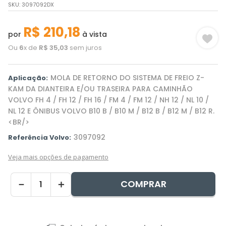
SKU
:
3097092DX
R$
210
,
18
por
à vista
Ou
6
x de
R$
35
,
03
sem juros
MOLA DE RETORNO DO SISTEMA DE FREIO Z-
Aplicação:
KAM DA DIANTEIRA E/OU TRASEIRA PARA CAMINHÃO
VOLVO FH 4 / FH 12 / FH 16 / FM 4 / FM 12 / NH 12 / NL 10 /
NL 12 E ÔNIBUS VOLVO B10 B / B10 M / B12 B / B12 M / B12 R.
<BR/>
3097092
Referência Volvo:
Veja mais opções de pagamento
COMPRAR
－
＋