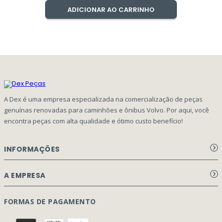
ADICIONAR AO CARRINHO
A Dex é uma empresa especializada na comercialização de peças
genuínas renovadas para caminhões e ônibus Volvo. Por aqui, você
encontra peças com alta qualidade e ótimo custo benefício!
INFORMAÇÕES
Aviso de privacidade Dex Peças
A EMPRESA
Termos e condições
Página Principal
FORMAS DE PAGAMENTO
Como Comprar
Quem Somos