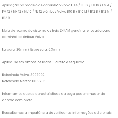
Aplicação no modelo de caminhão Volvo FH 4 / FH 12 / FH 16 / FM 4 /
FM 12 / NH 12 / NL 10 / NL 12 e ônibus Volvo B10 B / B10 M / B12 B / B12 M /
B12 R.
Mola de retorno do sistema de freio Z-KAM genuína renovada para
caminhão e ônibus Volvo.
Largura: 26mm / Espessura: 6,3mm
Aplica-se em ambos os lados – direito e esquerdo.
Referência Volvo: 3097092
Referência Meritor: 68192115
Informamos que as características da peça podem mudar de
acordo com o lote.
Ressaltamos a importância de verificar as informações adicionais