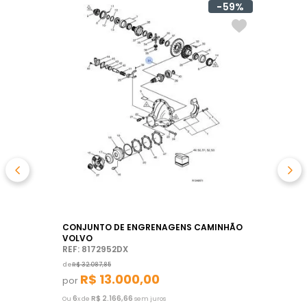
59%
CONJUNTO DE ENGRENAGENS CAMINHÃO
VOLVO
REF: 8172952DX
de
R$
32
.
087
,
85
R$
13
.
000
,
00
por
6
R$
2
.
166
,
66
Ou
x de
sem juros