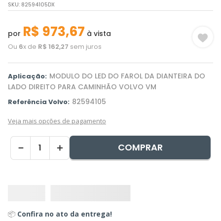
SKU
:
82594105DX
R$
973
,
67
por
à vista
Ou
6
x de
R$
162
,
27
sem juros
MODULO DO LED DO FAROL DA DIANTEIRA DO
Aplicação:
LADO DIREITO PARA CAMINHÃO VOLVO VM
82594105
Referência Volvo:
Veja mais opções de pagamento
COMPRAR
－
＋
📦
Confira no ato da entrega!