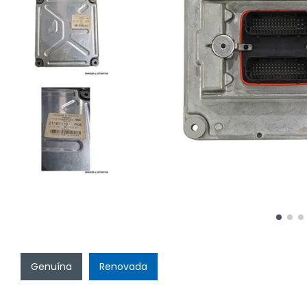
Genuína
Renovada