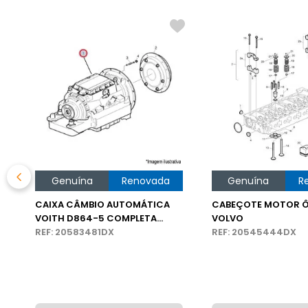
O
Genuína
Renovada
Genuína
R
CAIXA CÂMBIO AUTOMÁTICA
CABEÇOTE MOTOR Ô
VOITH D864-5 COMPLETA
VOLVO
ÔNIBUS VOLVO
REF: 20583481DX
REF: 20545444DX