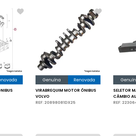
enovada
Genuína
Renovada
Genuí
NIBUS
VIRABREQUIM MOTOR ÔNIBUS
SELETOR 
VOLVO
CÂMBIO A
REF: 20898081DX25
VOLVO
REF: 2230