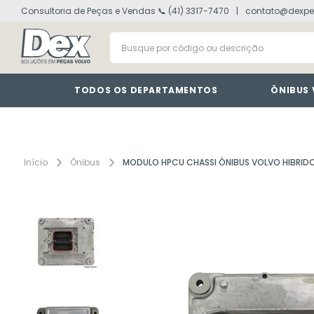
Consultoria de Peças e Vendas 📞 (41) 3317-7470
contato@dexpe
volvo fh
1
º
Busque por código ou descrição
painel
2
º
vm
3
º
farol
4
º
TODOS OS DEPARTAMENTOS
ÔNIBUS
defletor
5
º
lanterna
6
º
interruptor
7
º
Ônibus
MODULO HPCU CHASSI ÔNIBUS VOLVO HIBRID
cabine
8
º
tacografo
9
º
motor
10
º