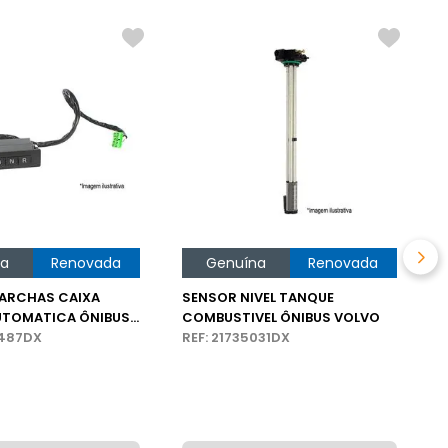
C
Ô
R
na
Renovada
Genuína
Renovada
MARCHAS CAIXA
SENSOR NIVEL TANQUE
UTOMATICA ÔNIBUS
COMBUSTIVEL ÔNIBUS VOLVO
6487DX
REF: 21735031DX