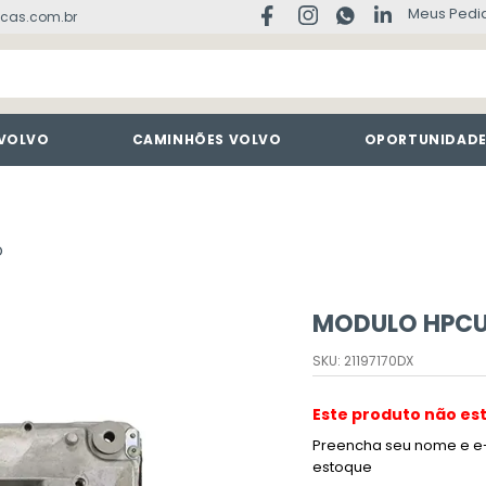
Meus Pedi
cas.com.br
 VOLVO
CAMINHÕES VOLVO
OPORTUNIDAD
O
MODULO HPCU 
SKU
:
21197170DX
Este produto não es