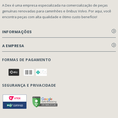
A Dex é uma empresa especializada na comercialização de peças
genuínas renovadas para caminhões e ônibus Volvo. Por aqui, você
encontra peças com alta qualidade e ótimo custo benefício!
INFORMAÇÕES
Aviso de privacidade Dex Peças
A EMPRESA
Termos e condições
Página Principal
FORMAS DE PAGAMENTO
Como Comprar
Quem Somos
Perguntas Frequentes
Nossa Cultura
Formulário Garantia/Devolução
SEGURANÇA E PRIVACIDADE
Onde Estamos
Rastreamento de pedidos
Contato
(41) 3317-7470
Vendas:
Blog
(41) 3405-5560
Outros Assuntos: