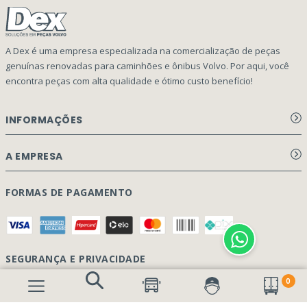
A Dex é uma empresa especializada na comercialização de peças
genuínas renovadas para caminhões e ônibus Volvo. Por aqui, você
encontra peças com alta qualidade e ótimo custo benefício!
INFORMAÇÕES
Aviso de privacidade Dex Peças
A EMPRESA
Termos e condições
Página Principal
FORMAS DE PAGAMENTO
Como Comprar
Quem Somos
Perguntas Frequentes
Nossa Cultura
Formulário Garantia/Devolução
SEGURANÇA E PRIVACIDADE
Onde Estamos
0
Rastreamento de pedidos
Contato