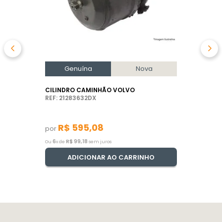
Genuína
Nova
CILINDRO CAMINHÃO VOLVO
REF: 21283632DX
R$
595
,
08
por
6
R$
99
,
18
Ou
x de
sem juros
ADICIONAR AO CARRINHO