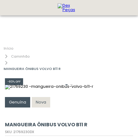
Caminhão
MANGUEIRA ÔNIBUS VOLVO B11 R
-
80%
OFF
Genuína
Nova
MANGUEIRA ÔNIBUS VOLVO B11 R
SKU
:
21769230DX