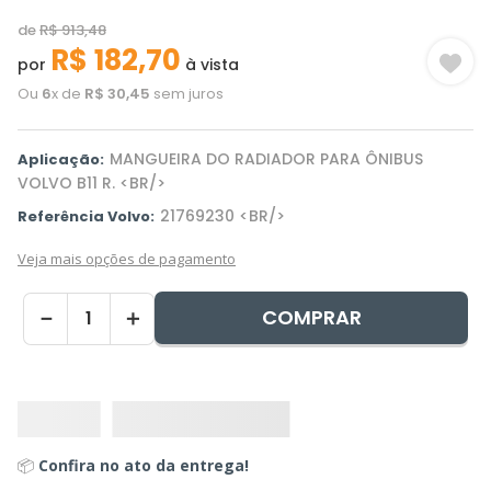
de
R$
913
,
48
R$
182
,
70
por
à vista
Ou
6
x de
R$
30
,
45
sem juros
MANGUEIRA DO RADIADOR PARA ÔNIBUS
Aplicação:
VOLVO B11 R. <BR/>
21769230 <BR/>
Referência Volvo:
Veja mais opções de pagamento
COMPRAR
－
＋
📦
Confira no ato da entrega!