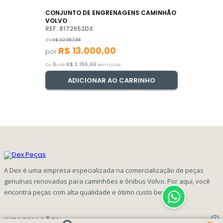
CONJUNTO DE ENGRENAGENS CAMINHÃO
VOLVO
REF: 8172952DX
de
R$
32
.
087
,
85
R$
13
.
000
,
00
por
6
R$
2
.
166
,
66
Ou
x de
sem juros
ADICIONAR AO CARRINHO
A Dex é uma empresa especializada na comercialização de peças
genuínas renovadas para caminhões e ônibus Volvo. Por aqui, você
encontra peças com alta qualidade e ótimo custo benefício!
INFORMAÇÕES