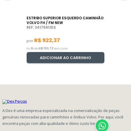
ESTRIBO SUPERIOR ESQUERDO CAMINHÃO
VOLVO FH / FM NEW
REF: 24175811DX
R$
922
,
37
por
6
R$
153
,
72
Ou
x de
sem juros
ADICIONAR AO CARRINHO
A Dex é uma empresa especializada na comercialização de peças
genuínas renovadas para caminhões e ônibus Volvo. Por aqui, você
encontra peças com alta qualidade e ótimo custo benefício!