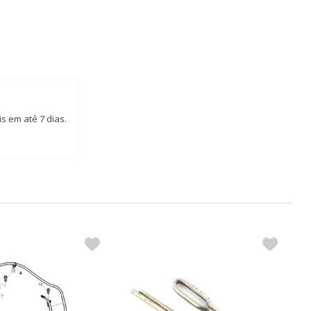
s em até 7 dias.
V
V
R