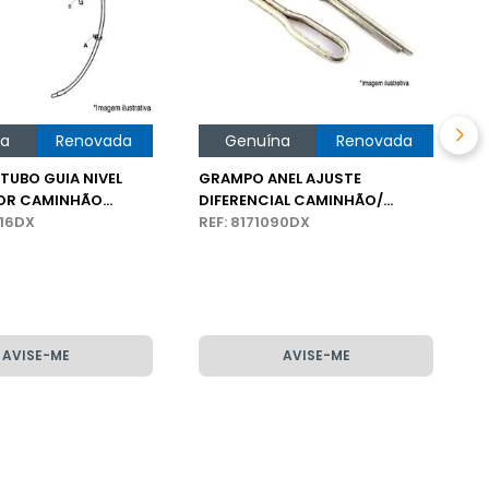
na
Renovada
Genuína
Renovada
 TUBO GUIA NIVEL
GRAMPO ANEL AJUSTE
OR CAMINHÃO
DIFERENCIAL CAMINHÃO/
116DX
ÔNIBUS VOLVO
REF: 8171090DX
AVISE-ME
AVISE-ME