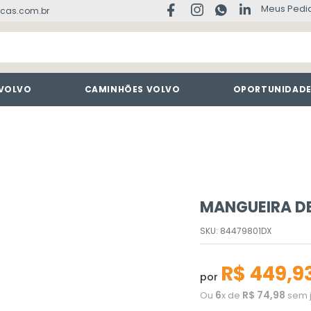
Meus Pedi
cas.com.br
 VOLVO
CAMINHÕES VOLVO
OPORTUNIDAD
MANGUEIRA D
SKU
:
84479801DX
R$
449
,
9
por
6
R$
74
,
98
Ou
x de
sem 