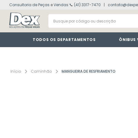
Consultoria de Peças e Vendas 📞 (41) 3317-7470
contato@dexpe
volvo fh
1
º
Busque por código ou descrição
vm
2
º
painel
3
º
farol
4
º
TODOS OS DEPARTAMENTOS
ÔNIBUS
defletor
5
º
lanterna
6
º
tacografo
7
º
Caminhão
MANGUEIRA DE RESFRIAMENTO
cabine
8
º
motor
9
º
modulo
10
º