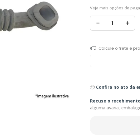
Veja mais opções de pag
－
＋
📦
Confira no ato da e
Recuse o recebiment
alguma avaria, embalag