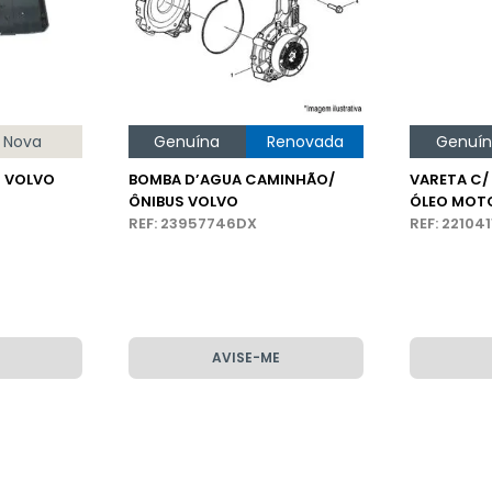
Nova
Genuína
Renovada
Genuí
 VOLVO
BOMBA D’AGUA CAMINHÃO/
VARETA C/
ÔNIBUS VOLVO
ÓLEO MOT
REF: 23957746DX
VOLVO FM
REF: 22104
AVISE-ME