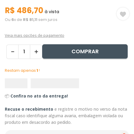
R$
486
,
70
à vista
Ou
6
x de
R$
81
,
11
sem juros
Veja mais opções de pagamento
COMPRAR
－
＋
Restam apenas
1
!
📦
Confira no ato da entrega!
Recuse o recebimento
e registre o motivo no verso da nota
fiscal caso identifique alguma avaria, embalagem violada ou
produto em desacordo ao pedido.