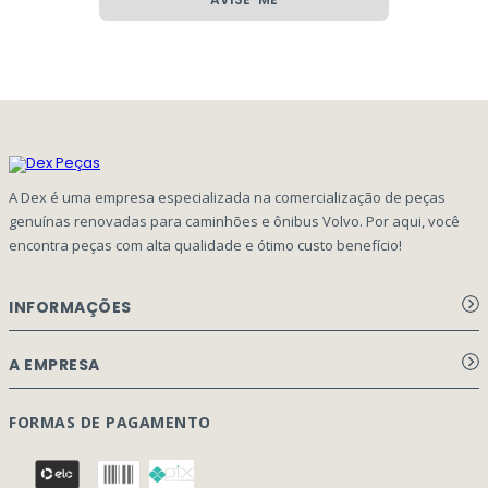
A Dex é uma empresa especializada na comercialização de peças
genuínas renovadas para caminhões e ônibus Volvo. Por aqui, você
encontra peças com alta qualidade e ótimo custo benefício!
INFORMAÇÕES
Aviso de privacidade Dex Peças
A EMPRESA
Termos e condições
Página Principal
FORMAS DE PAGAMENTO
Como Comprar
Quem Somos
Perguntas Frequentes