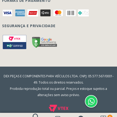
FORMAS DE PAGAMENTO
Como Comprar
Quem Somos
Perguntas Frequentes
Nossa Cultura
Formulário Garantia/Devolução
SEGURANÇA E PRIVACIDADE
Onde Estamos
Rastreamento de pedidos
Contato
(41) 3317-7470
Vendas:
Blog
(41) 3405-5560
Outros Assuntos:
contato@dexpecas.com.br
E-mail:
DEX PEÇAS E COMPONENTES PARA VEÍCULOS LTDA. CNPJ: 05.577.567/0001-
49. Todos os direitos reservados.
Proibida reprodução total ou parcial. Preços e estoque sujeitos a
alterações sem aviso prévio.