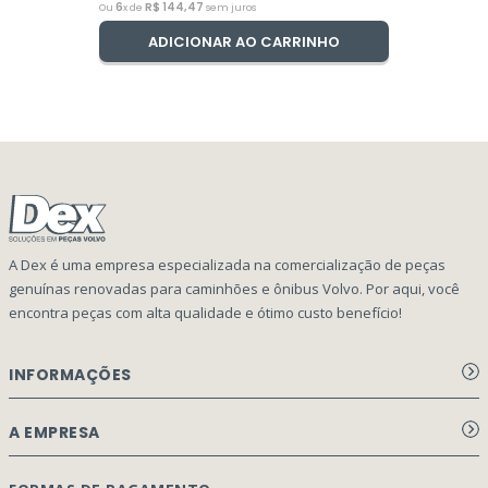
6
R$
144
,
47
Ou
x de
sem juros
ADICIONAR AO CARRINHO
A Dex é uma empresa especializada na comercialização de peças
genuínas renovadas para caminhões e ônibus Volvo. Por aqui, você
encontra peças com alta qualidade e ótimo custo benefício!
INFORMAÇÕES
Aviso de privacidade Dex Peças
A EMPRESA
Termos e condições
Página Principal