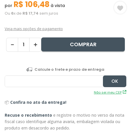
R$
106
,
48
por
à vista
Ou
6
x de
R$
17
,
74
sem juros
Veja mais opções de pagamento
COMPRAR
－
＋
Não sei meu CEP
📦
Confira no ato da entrega!
Recuse o recebimento
e registre o motivo no verso da nota
fiscal caso identifique alguma avaria, embalagem violada ou
produto em desacordo ao pedido.