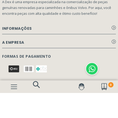
A Dex é uma empresa especializada na comercialização de peças
genuínas renovadas para caminhões e ônibus Volvo. Por aqui, você
encontra peças com alta qualidade e ótimo custo benefício!
INFORMAÇÕES
Aviso de privacidade Dex Peças
A EMPRESA
Termos e condições
Página Principal
FORMAS DE PAGAMENTO
Como Comprar
Quem Somos
Perguntas Frequentes
Nossa Cultura
Formulário Garantia/Devolução
SEGURANÇA E PRIVACIDADE
0
Onde Estamos
Rastreamento de pedidos
Contato
(41) 3317-7470
Vendas:
Blog
(41) 3405-5560
Outros Assuntos: