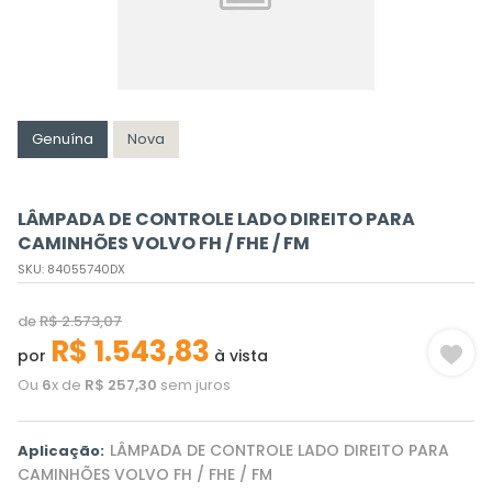
Genuína
Nova
LÂMPADA DE CONTROLE LADO DIREITO PARA
CAMINHÕES VOLVO FH / FHE / FM
SKU
:
84055740DX
de
R$
2
.
573
,
07
R$
1
.
543
,
83
por
à vista
Ou
6
x de
R$
257
,
30
sem juros
LÂMPADA DE CONTROLE LADO DIREITO PARA
Aplicação:
CAMINHÕES VOLVO FH / FHE / FM