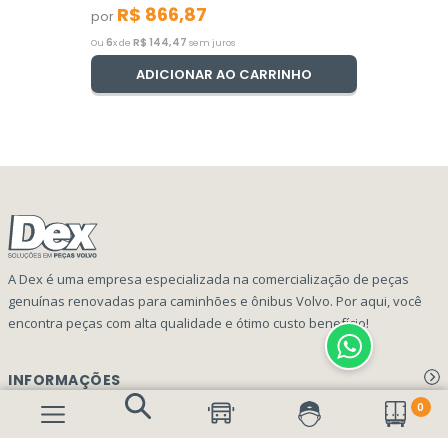
R$
866
,
87
por
6
R$
144
,
47
Ou
x de
sem juros
ADICIONAR AO CARRINHO
A Dex é uma empresa especializada na comercialização de peças
genuínas renovadas para caminhões e ônibus Volvo. Por aqui, você
encontra peças com alta qualidade e ótimo custo benefício!
INFORMAÇÕES
0
Aviso de privacidade Dex Peças
A EMPRESA