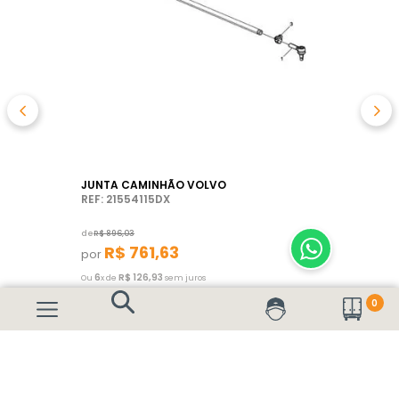
JUNTA CAMINHÃO VOLVO
REF: 21554115DX
de
R$
896
,
03
R$
761
,
63
por
6
R$
126
,
93
Ou
x de
sem juros
0
ADICIONAR AO CARRINHO