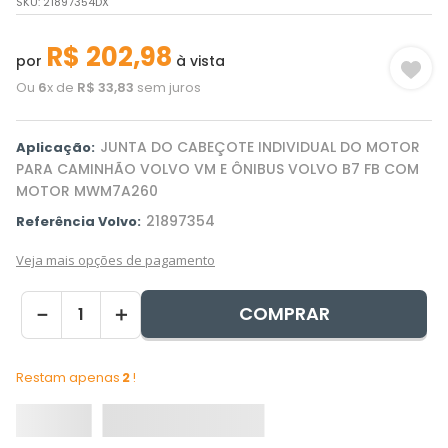
SKU
:
21897354DX
R$
202
,
98
por
à vista
Ou
6
x de
R$
33
,
83
sem juros
JUNTA DO CABEÇOTE INDIVIDUAL DO MOTOR
Aplicação:
PARA CAMINHÃO VOLVO VM E ÔNIBUS VOLVO B7 FB COM
MOTOR MWM7A260
21897354
Referência Volvo:
Veja mais opções de pagamento
COMPRAR
－
＋
Restam apenas
2
!