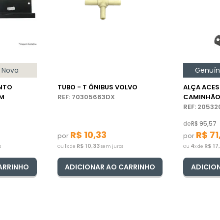
Nova
Genuí
NTO
TUBO - T ÔNIBUS VOLVO
ALÇA ACES
VM
REF: 70305663DX
CAMINHÃO
REF: 2053
de
R$
95
,
57
R$
10
,
33
R$
71
por
por
1
R$
10
,
33
4
R$
17
s
Ou
x de
sem juros
Ou
x de
ARRINHO
ADICIONAR AO CARRINHO
ADICIO