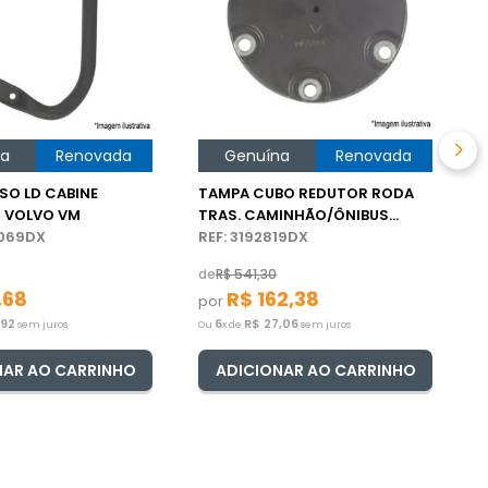
C
R
p
O
na
Renovada
Genuína
Renovada
SO LD CABINE
TAMPA CUBO REDUTOR RODA
 VOLVO VM
TRAS. CAMINHÃO/ÔNIBUS
2069DX
VOLVO
REF: 3192819DX
de
R$
541
,
30
,
68
R$
162
,
38
por
,
92
6
R$
27
,
06
sem juros
Ou
x de
sem juros
NAR AO CARRINHO
ADICIONAR AO CARRINHO