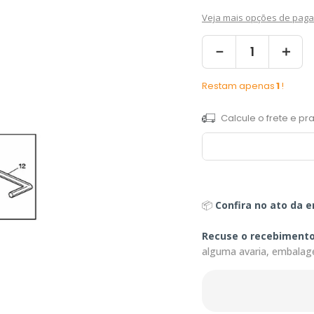
Veja mais opções de pag
－
＋
Restam apenas
1
!
📦
Confira no ato da e
Recuse o recebiment
alguma avaria, embalag