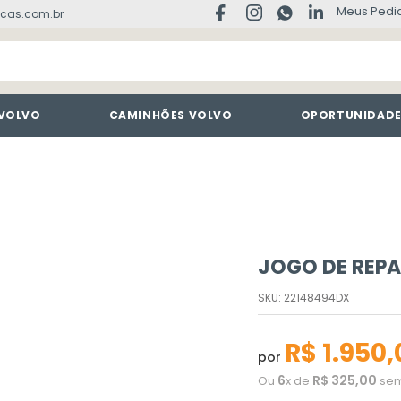
Meus Pedi
cas.com.br
 VOLVO
CAMINHÕES VOLVO
OPORTUNIDAD
JOGO DE REP
SKU
:
22148494DX
R$
1
.
950
,
por
6
R$
325
,
00
Ou
x de
sem