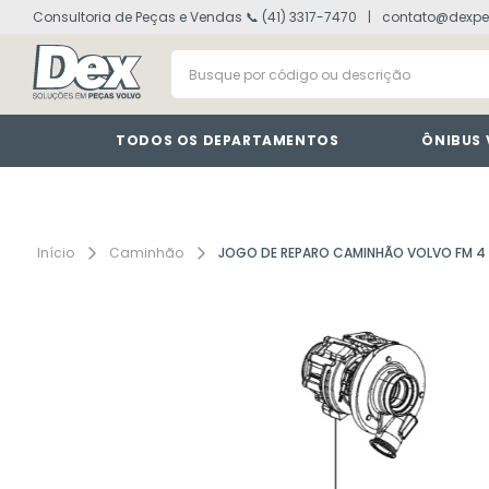
Consultoria de Peças e Vendas 📞 (41) 3317-7470
contato@dexpe
volvo fh
1
º
Busque por código ou descrição
painel
2
º
vm
3
º
farol
4
º
TODOS OS DEPARTAMENTOS
ÔNIBUS
defletor
5
º
lanterna
6
º
interruptor
7
º
Caminhão
JOGO DE REPARO CAMINHÃO VOLVO FM 4
cabine
8
º
tacografo
9
º
motor
10
º