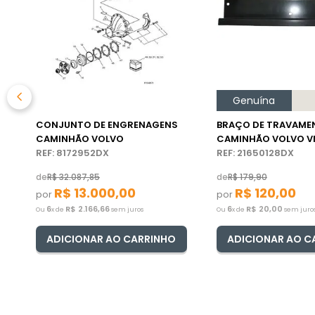
Genuína
CONJUNTO DE ENGRENAGENS
BRAÇO DE TRAVAME
CAMINHÃO VOLVO
CAMINHÃO VOLVO 
REF: 8172952DX
REF: 21650128DX
de
R$
32
.
087
,
85
de
R$
179
,
90
R$
13
.
000
,
00
R$
120
,
00
por
por
6
R$
2
.
166
,
66
6
R$
20
,
00
Ou
x de
sem juros
Ou
x de
sem juro
ADICIONAR AO CARRINHO
ADICIONAR AO C