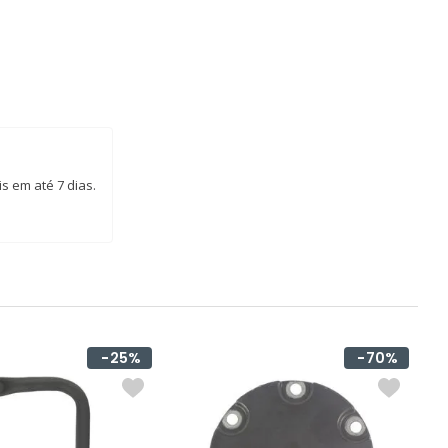
s em até 7 dias.
25%
70%
S
S