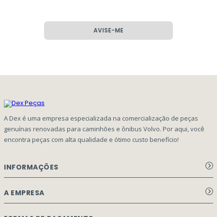
AVISE-ME
A Dex é uma empresa especializada na comercialização de peças
genuínas renovadas para caminhões e ônibus Volvo. Por aqui, você
encontra peças com alta qualidade e ótimo custo benefício!
INFORMAÇÕES
Aviso de privacidade Dex Peças
A EMPRESA
Termos e condições