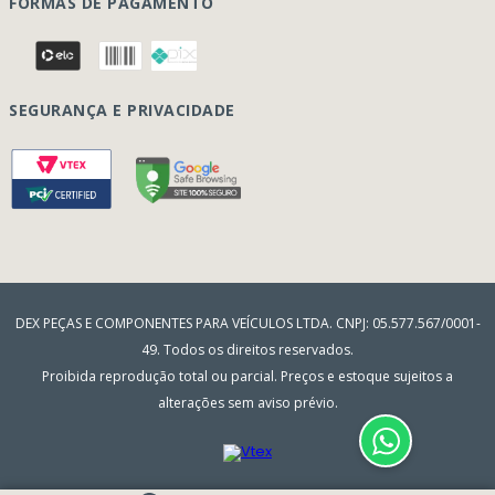
Página Principal
FORMAS DE PAGAMENTO
Como Comprar
Quem Somos
Perguntas Frequentes
Nossa Cultura
Formulário Garantia/Devolução
SEGURANÇA E PRIVACIDADE
Onde Estamos
Rastreamento de pedidos
Contato
(41) 3317-7470
Vendas:
Blog
(41) 3405-5560
Outros Assuntos:
contato@dexpecas.com.br
E-mail:
DEX PEÇAS E COMPONENTES PARA VEÍCULOS LTDA. CNPJ: 05.577.567/0001-
49. Todos os direitos reservados.
Proibida reprodução total ou parcial. Preços e estoque sujeitos a
alterações sem aviso prévio.