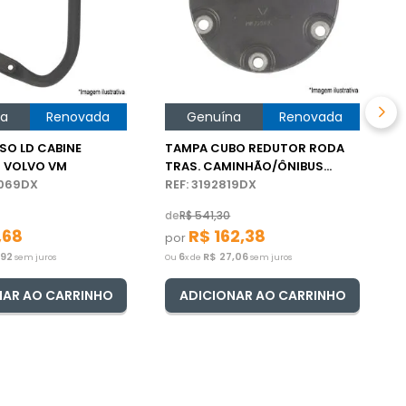
d
p
O
na
Renovada
Genuína
Renovada
SO LD CABINE
TAMPA CUBO REDUTOR RODA
 VOLVO VM
TRAS. CAMINHÃO/ÔNIBUS
2069DX
VOLVO
REF: 3192819DX
de
R$
541
,
30
,
68
R$
162
,
38
por
,
92
6
R$
27
,
06
sem juros
Ou
x de
sem juros
NAR AO CARRINHO
ADICIONAR AO CARRINHO