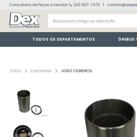
Consultoria de Peças e Vendas 📞 (41) 3317-7470
contato@dexpe
volvo fh
1
º
Busque por código ou descrição
painel
2
º
vm
3
º
farol
4
º
TODOS OS DEPARTAMENTOS
ÔNIBUS
defletor
5
º
lanterna
6
º
interruptor
7
º
Caminhão
JOGO CILINDROS
cabine
8
º
tacografo
9
º
motor
10
º