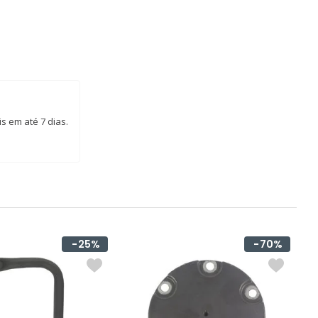
s em até 7 dias.
25%
70%
S
C
R