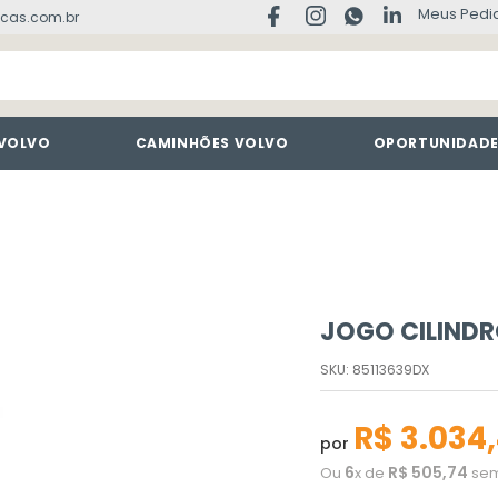
Meus Pedi
cas.com.br
 VOLVO
CAMINHÕES VOLVO
OPORTUNIDAD
JOGO CILIND
SKU
:
85113639DX
R$
3
.
034
,
por
6
R$
505
,
74
Ou
x de
sem