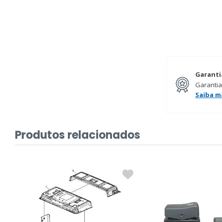
Garanti
Garantia
Saiba m
Produtos relacionados
%