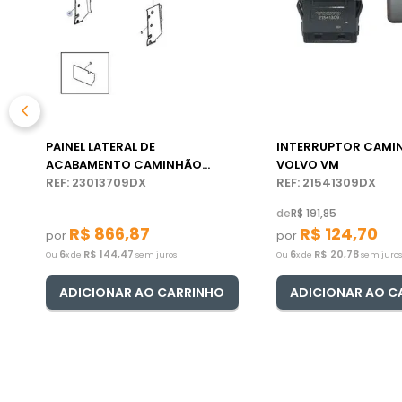
PAINEL LATERAL DE
INTERRUPTOR CAMI
ACABAMENTO CAMINHÃO
VOLVO VM
VOLVO
REF: 23013709DX
REF: 21541309DX
de
R$
191
,
85
R$
866
,
87
R$
124
,
70
por
por
6
R$
144
,
47
6
R$
20
,
78
Ou
x de
sem juros
Ou
x de
sem juros
ADICIONAR AO CARRINHO
ADICIONAR AO C