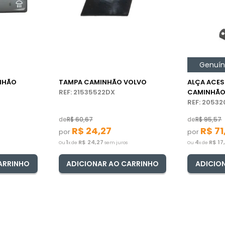
Genuí
NHÃO
TAMPA CAMINHÃO VOLVO
ALÇA ACES
REF: 21535522DX
CAMINHÃO
REF: 2053
de
R$
60
,
67
de
R$
95
,
57
R$
24
,
27
R$
71
por
por
1
R$
24
,
27
4
R$
17
Ou
x de
sem juros
Ou
x de
ARRINHO
ADICIONAR AO CARRINHO
ADICIO