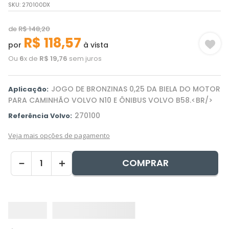
SKU
:
270100DX
de
R$
148
,
20
R$
118
,
57
por
à vista
Ou
6
x de
R$
19
,
76
sem juros
JOGO DE BRONZINAS 0,25 DA BIELA DO MOTOR
Aplicação:
PARA CAMINHÃO VOLVO N10 E ÔNIBUS VOLVO B58.<BR/>
270100
Referência Volvo:
Veja mais opções de pagamento
COMPRAR
－
＋