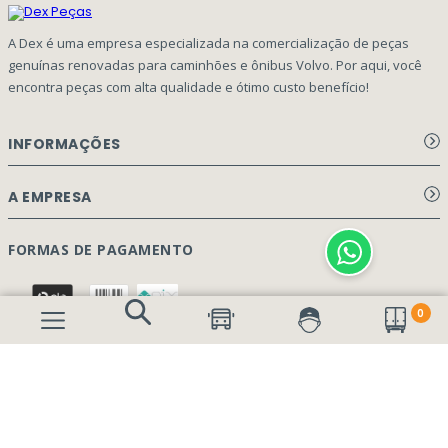
A Dex é uma empresa especializada na comercialização de peças
genuínas renovadas para caminhões e ônibus Volvo. Por aqui, você
encontra peças com alta qualidade e ótimo custo benefício!
INFORMAÇÕES
Aviso de privacidade Dex Peças
A EMPRESA
Termos e condições
Página Principal
FORMAS DE PAGAMENTO
Como Comprar
Quem Somos
Perguntas Frequentes
0
Nossa Cultura
Formulário Garantia/Devolução
SEGURANÇA E PRIVACIDADE
Onde Estamos
Rastreamento de pedidos
Contato
(41) 3317-7470
Vendas:
Blog