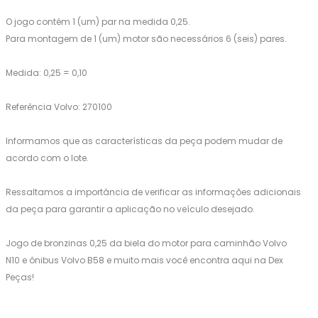
O jogo contém 1 (um) par na medida 0,25.
Para montagem de 1 (um) motor são necessários 6 (seis) pares.
Medida: 0,25 = 0,10
Referência Volvo: 270100
Informamos que as características da peça podem mudar de
acordo com o lote.
Ressaltamos a importância de verificar as informações adicionais
da peça para garantir a aplicação no veículo desejado.
Jogo de bronzinas 0,25 da biela do motor para caminhão Volvo
N10 e ônibus Volvo B58 e muito mais você encontra aqui na Dex
Peças!