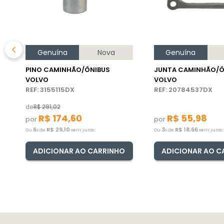
Genuína
Nova
Genuína
PINO CAMINHÃO/ÔNIBUS
JUNTA CAMINHÃO/Ô
VOLVO
VOLVO
REF: 3155115DX
REF: 20784537DX
de
R$
291
,
02
R$
174
,
60
R$
55
,
98
por
por
6
R$
29
,
10
3
R$
18
,
66
Ou
x de
sem juros
Ou
x de
sem juros
ADICIONAR AO CARRINHO
ADICIONAR AO C