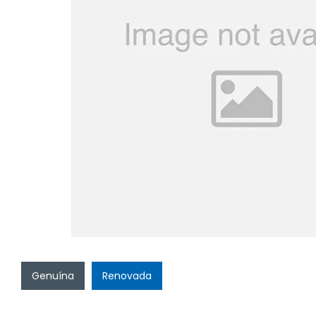
Genuína
Renovada