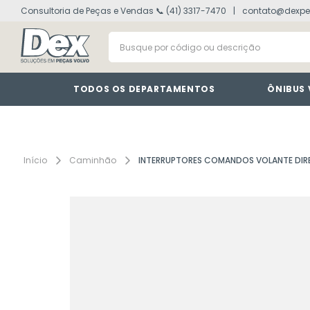
Consultoria de Peças e Vendas 📞 (41) 3317-7470
contato@dexpe
volvo fh
1
º
Busque por código ou descrição
vm
2
º
painel
3
º
farol
4
º
TODOS OS DEPARTAMENTOS
ÔNIBUS
defletor
5
º
lanterna
6
º
tacografo
7
º
Caminhão
INTERRUPTORES COMANDOS VOLANTE DI
cabine
8
º
motor
9
º
modulo
10
º