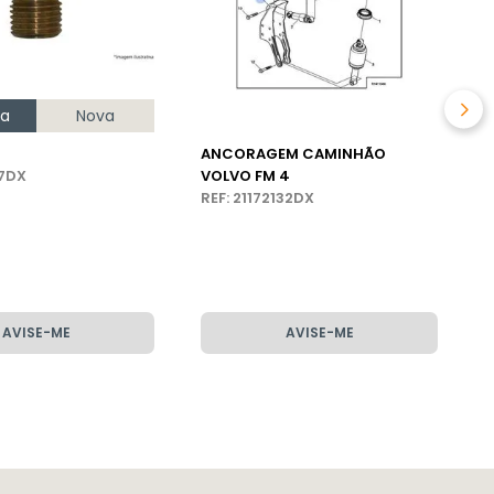
na
Nova
ANCORAGEM CAMINHÃO
D
27DX
VOLVO FM 4
C
REF: 21172132DX
R
AVISE-ME
AVISE-ME