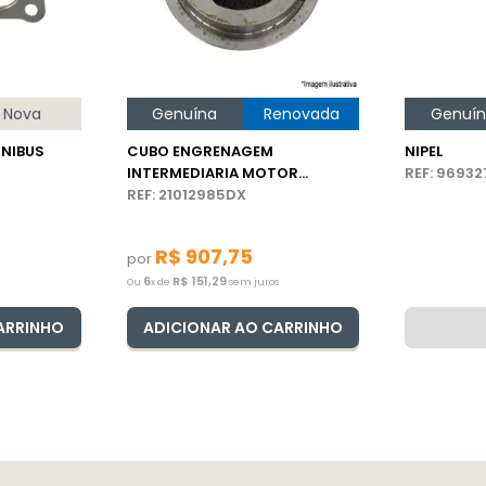
Nova
Genuína
Renovada
Genuí
NIBUS
CUBO ENGRENAGEM
NIPEL
INTERMEDIARIA MOTOR
REF: 9693
CAMINHÃO/ÔNIBUS VOLVO
REF: 21012985DX
R$
907
,
75
por
6
R$
151
,
29
Ou
x de
sem juros
ARRINHO
ADICIONAR AO CARRINHO