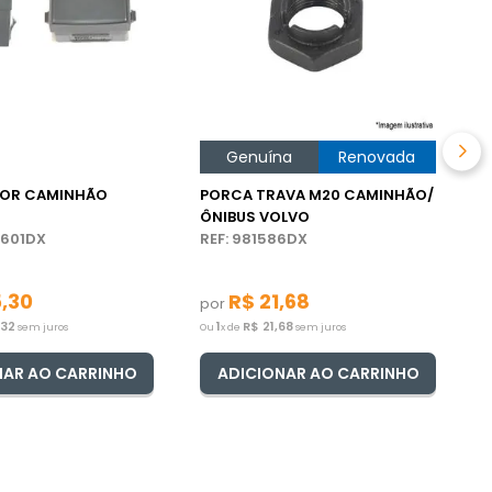
R
d
p
O
Genuína
Renovada
TOR CAMINHÃO
PORCA TRAVA M20 CAMINHÃO/
ÔNIBUS VOLVO
4601DX
REF: 981586DX
5
,
30
R$
21
,
68
por
,
32
1
R$
21
,
68
sem juros
Ou
x de
sem juros
NAR AO CARRINHO
ADICIONAR AO CARRINHO