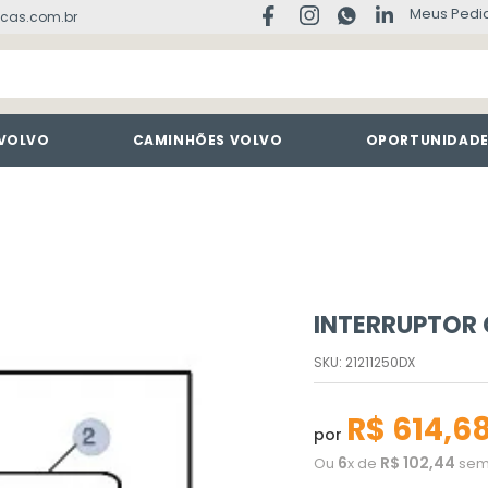
Meus Pedi
cas.com.br
 VOLVO
CAMINHÕES VOLVO
OPORTUNIDAD
INTERRUPTOR
SKU
:
21211250DX
R$
614
,
6
por
6
R$
102
,
44
Ou
x de
sem 