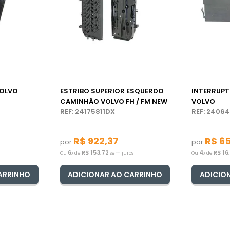
OLVO
ESTRIBO SUPERIOR ESQUERDO
INTERRUP
CAMINHÃO VOLVO FH / FM NEW
VOLVO
REF: 24175811DX
REF: 2406
R$
922
,
37
R$
6
por
por
6
R$
153
,
72
4
R$
16
Ou
x de
sem juros
Ou
x de
ARRINHO
ADICIONAR AO CARRINHO
ADICIO