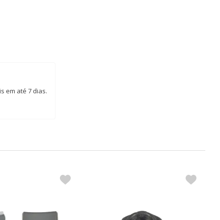
s em até 7 dias.
S
C