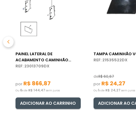
PAINEL LATERAL DE
TAMPA CAMINHÃO V
ACABAMENTO CAMINHÃO
REF: 21535522DX
VOLVO
REF: 23013709DX
de
R$
60
,
67
R$
866
,
87
R$
24
,
27
por
por
6
R$
144
,
47
1
R$
24
,
27
Ou
x de
sem juros
Ou
x de
sem juros
ADICIONAR AO CARRINHO
ADICIONAR AO C