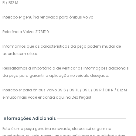
R / B12 M
Intercooler genuína renovada para ônibus Volvo
Referência Volvo: 21731119
Informamos que as características da peça podem mudar de
acordo com o lote.
Ressaltamos a importância de verificar as informações adicionais
da peça para garantir a aplicação no veículo desejado.
Intercooler para ônibus Volvo B9 S / B9 TL / B9 L / B9 R / B11 R / B12 M
e muito mais você encontra aqui na Dex Peças!
Informações Adicionais
Esta é uma peça genuína renovada, ela possui origem na
montadora, ou seja, possui as características e a qualidade das