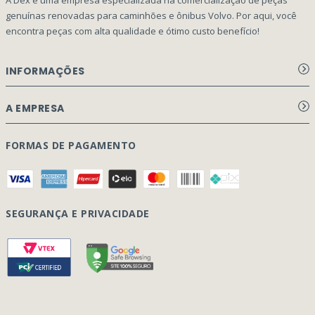
genuínas renovadas para caminhões e ônibus Volvo. Por aqui, você
encontra peças com alta qualidade e ótimo custo benefício!
INFORMAÇÕES
Aviso de privacidade Dex Peças
A EMPRESA
Termos e condições
Página Principal
FORMAS DE PAGAMENTO
Como Comprar
Quem Somos
Perguntas Frequentes
Nossa Cultura
Formulário Garantia/Devolução
SEGURANÇA E PRIVACIDADE
Onde Estamos
Rastreamento de pedidos
Contato
(41) 3317-7470
Vendas:
Blog
(41) 3405-5560
Outros Assuntos:
contato@dexpecas.com.br
E-mail: