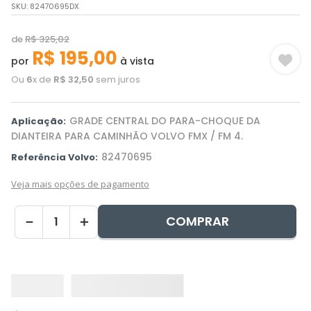
SKU
:
82470695DX
de
R$
325
,
02
R$
195
,
00
por
à vista
Ou
6
x de
R$
32
,
50
sem juros
GRADE CENTRAL DO PARA-CHOQUE DA
Aplicação:
DIANTEIRA PARA CAMINHÃO VOLVO FMX / FM 4.
82470695
Referência Volvo:
Veja mais opções de pagamento
COMPRAR
－
＋