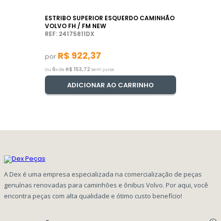
ESTRIBO SUPERIOR ESQUERDO CAMINHÃO
VOLVO FH / FM NEW
REF: 24175811DX
R$
922
,
37
por
6
R$
153
,
72
Ou
x de
sem juros
ADICIONAR AO CARRINHO
A Dex é uma empresa especializada na comercialização de peças
genuínas renovadas para caminhões e ônibus Volvo. Por aqui, você
encontra peças com alta qualidade e ótimo custo benefício!