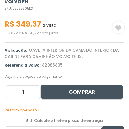
VOLVO FH
SKU
:
82085805DX
R$
349
,
37
à vista
Ou
6
x de
R$
58
,
22
sem juros
GAVETA INFERIOR DA CAMA DO INTERIOR DA
Aplicação:
CABINE PARA CAMINHÃO VOLVO FH 12.
82085805
Referência Volvo:
Veja mais opções de pagamento
COMPRAR
－
＋
Restam apenas
2
!