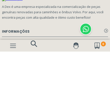
A Dex é uma empresa especializada na comercialização de peças
genuínas renovadas para caminhões e ônibus Volvo. Por aqui, você
encontra peças com alta qualidade e ótimo custo benefício!
INFORMAÇÕES
Aviso de privacidade Dex Peças
A EMPRESA
0
Termos e condições
Página Principal
FORMAS DE PAGAMENTO
Como Comprar
Quem Somos
Perguntas Frequentes
Nossa Cultura
Formulário Garantia/Devolução
SEGURANÇA E PRIVACIDADE
Onde Estamos
Rastreamento de pedidos
Contato
(41) 3317-7470
Vendas:
Blog
(41) 3405-5560
Outros Assuntos: