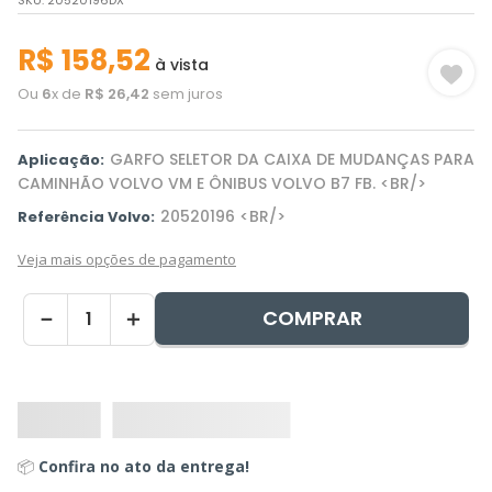
SKU
:
20520196DX
R$
158
,
52
à vista
Ou
6
x de
R$
26
,
42
sem juros
GARFO SELETOR DA CAIXA DE MUDANÇAS PARA
Aplicação:
CAMINHÃO VOLVO VM E ÔNIBUS VOLVO B7 FB. <BR/>
20520196 <BR/>
Referência Volvo:
Veja mais opções de pagamento
COMPRAR
－
＋
📦
Confira no ato da entrega!