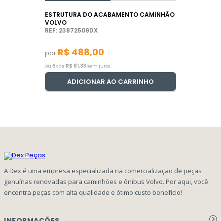
ESTRUTURA DO ACABAMENTO CAMINHÃO
VOLVO
REF: 23872509DX
R$
488
,
00
por
6
R$
81
,
33
Ou
x de
sem juros
ADICIONAR AO CARRINHO
A Dex é uma empresa especializada na comercialização de peças
genuínas renovadas para caminhões e ônibus Volvo. Por aqui, você
encontra peças com alta qualidade e ótimo custo benefício!
INFORMAÇÕES