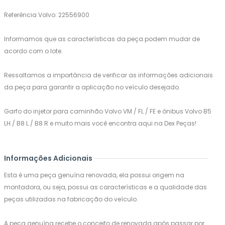
Referência Volvo: 22556900
Informamos que as características da peça podem mudar de
acordo com o lote.
Ressaltamos a importância de verificar as informações adicionais
da peça para garantir a aplicação no veículo desejado.
Garfo do injetor para caminhão Volvo VM / FL / FE e ônibus Volvo B5
LH / B8 L / B8 R e muito mais você encontra aqui na Dex Peças!
Informações Adicionais
Esta é uma peça genuína renovada, ela possui origem na
montadora, ou seja, possui as características e a qualidade das
peças utilizadas na fabricação do veículo.
A peça genuína recebe o conceito de renovada após passar por