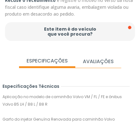
Recuse o recebimento
e registre o motivo no verso da nota
fiscal caso identifique alguma avaria, embalagem violada ou
produto em desacordo ao pedido.
Este item é do veículo
que você procura?
ESPECIFICAÇÕES
AVALIAÇÕES
Especificações Técnicas
Aplicação no modelo de caminhão Volvo VM / FL / FE e ônibus
Volvo B5 LH / B8 L / B8 R
Garfo do injetor Genuína Renovada para caminhão Volvo