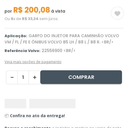
R$
200
,
08
por
à vista
Ou
6
x de
R$
33
,
34
sem juros
GARFO DO INJETOR PARA CAMINHÃO VOLVO
Aplicação:
VM / FL / FE E ÔNIBUS VOLVO B5 LH / B8 L / B8 R. <BR/>
22556900 <BR/>
Referência Volvo:
Veja mais opções de pagamento
COMPRAR
－
＋
📦
Confira no ato da entrega!