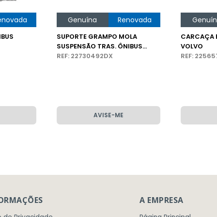
enovada
Genuína
Renovada
Genuí
IBUS
SUPORTE GRAMPO MOLA
CARCAÇA E
SUSPENSÃO TRAS. ÔNIBUS
VOLVO
VOLVO
REF: 22730492DX
REF: 2256
AVISE-ME
FORMAÇÕES
A EMPRESA