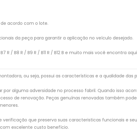
de acordo com o lote.
ionais da peça para garantir a aplicação no veículo desejado.
 B7 R / B8 R / B9 R / B11 R / B12 B e muito mais você encontra aqu
tadora, ou seja, possui as características e a qualidade das p
 por alguma adversidade no processo fabril. Quando isso acon
processo de renovação. Peças genuínas renovadas também pod
menores.
verificação que preserva suas caracteristicas funcionais e seu 
 com excelente custo benefício.