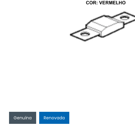
Genuína
Renovada