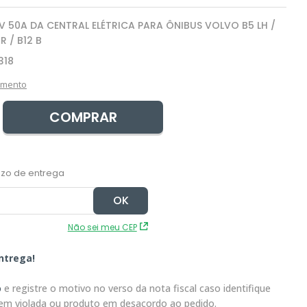
2V 50A DA CENTRAL ELÉTRICA PARA ÔNIBUS VOLVO B5 LH /
 R / B12 B
318
amento
COMPRAR
Não sei meu CEP
ntrega!
o
e registre o motivo no verso da nota fiscal caso identifique
em violada ou produto em desacordo ao pedido.