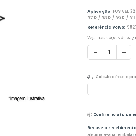
FUSIVEL 3
Aplicação:
B7 R / B8 R / B9 R / B11
982
Referência Volvo:
Veja mais opções de pag
－
＋
📦
Confira no ato da e
Recuse o recebiment
alguma avaria, embalag