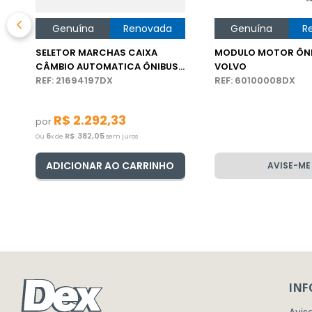
Genuína
Renovada
Genuína
R
SELETOR MARCHAS CAIXA
MODULO MOTOR ÔN
CÂMBIO AUTOMATICA ÔNIBUS
VOLVO
VOLVO
REF: 21694197DX
REF: 60100008DX
R$
2
.
292
,
33
por
6
R$
382
,
05
Ou
x de
sem juros
ADICIONAR AO CARRINHO
AVISE-ME
IN