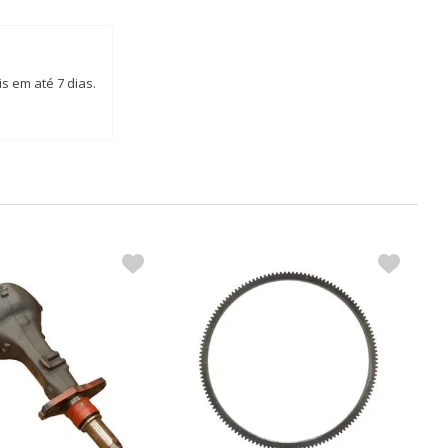
s em até 7 dias.
S
C
R