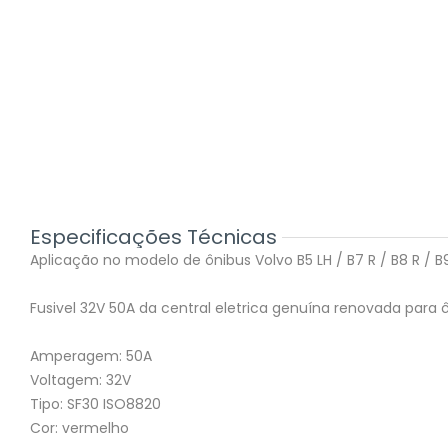
Especificações Técnicas
Aplicação no modelo de ônibus Volvo B5 LH / B7 R / B8 R / B9 R
Fusivel 32V 50A da central eletrica genuína renovada para ô
Amperagem: 50A
Voltagem: 32V
Tipo: SF30 ISO8820
Cor: vermelho