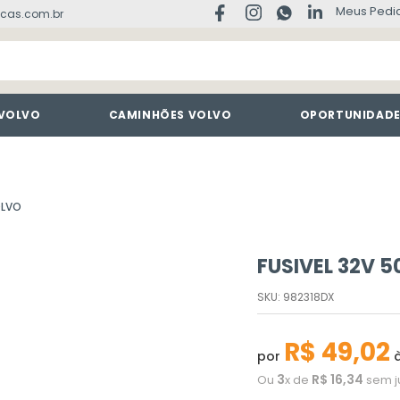
Meus Pedi
cas.com.br
 VOLVO
CAMINHÕES VOLVO
OPORTUNIDAD
OLVO
FUSIVEL 32V 
SKU
:
982318DX
R$
49
,
02
por
à
3
R$
16
,
34
Ou
x de
sem j