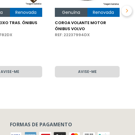
na
Renovada
Genuína
Renovada
IXO TRAS. ÔNIBUS
COROA VOLANTE MOTOR
ÔNIBUS VOLVO
5782DX
REF: 22237994DX
AVISE-ME
AVISE-ME
FORMAS DE PAGAMENTO