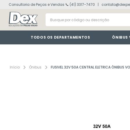
Consultoria de Peças e Vendas 📞 (41) 3317-7470
contato@dexpe
volvo fh
1
º
Busque por código ou descrição
painel
2
º
vm
3
º
farol
4
º
TODOS OS DEPARTAMENTOS
ÔNIBUS
lanterna
5
º
tacografo
6
º
defletor
7
º
Ônibus
FUSIVEL 32V 50A CENTRAL ELETRICA ÔNIBUS V
interruptor
8
º
cabine
9
º
motor
10
º