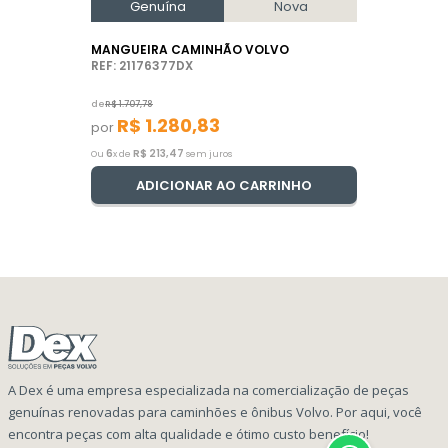
Genuína
Nova
MANGUEIRA CAMINHÃO VOLVO
REF: 21176377DX
de
R$
1
.
707
,
78
R$
1
.
280
,
83
por
6
R$
213
,
47
Ou
x de
sem juros
ADICIONAR AO CARRINHO
A Dex é uma empresa especializada na comercialização de peças
genuínas renovadas para caminhões e ônibus Volvo. Por aqui, você
encontra peças com alta qualidade e ótimo custo benefício!