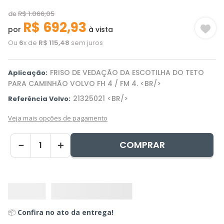
de
R$
1
.
066
,
05
R$
692
,
93
por
à vista
Ou
6
x de
R$
115
,
48
sem juros
FRISO DE VEDAÇÃO DA ESCOTILHA DO TETO
Aplicação:
PARA CAMINHÃO VOLVO FH 4 / FM 4. <BR/>
21325021 <BR/>
Referência Volvo:
Veja mais opções de pagamento
COMPRAR
－
＋
📦
Confira no ato da entrega!