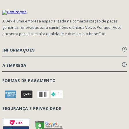
A Dex é uma empresa especializada na comercialização de peças
genuínas renovadas para caminhões e ônibus Volvo. Por aqui, você
encontra peças com alta qualidade e ótimo custo benefício!
INFORMAÇÕES
Aviso de privacidade Dex Peças
A EMPRESA
Termos e condições
Página Principal
FORMAS DE PAGAMENTO
Como Comprar
Quem Somos
Perguntas Frequentes
Nossa Cultura
Formulário Garantia/Devolução
SEGURANÇA E PRIVACIDADE
Onde Estamos
Rastreamento de pedidos
Contato