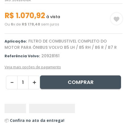
SKU
:
20928161DX
R$
1
.
070
,
92
à vista
Ou
6
x de
R$
178
,
48
sem juros
FILTRO DE COMBUSTIVEL COMPLETO DO
Aplicação:
MOTOR PARA ÔNIBUS VOLVO B5 LH / B5 RH / B6 R / B7 R
20928161
Referência Volvo:
Veja mais opções de pagamento
COMPRAR
－
＋
📦
Confira no ato da entrega!