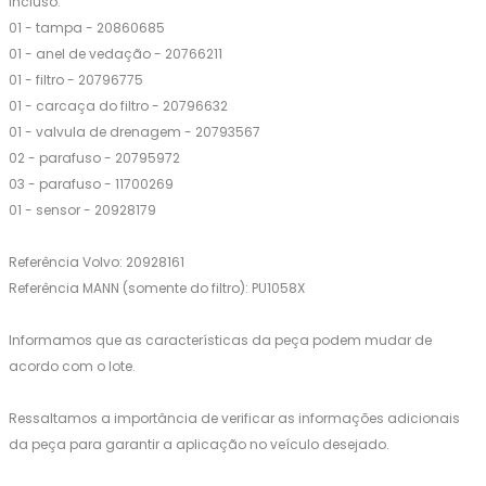
Incluso:
01 - tampa - 20860685
01 - anel de vedação - 20766211
01 - filtro - 20796775
01 - carcaça do filtro - 20796632
01 - valvula de drenagem - 20793567
02 - parafuso - 20795972
03 - parafuso - 11700269
01 - sensor - 20928179
Referência Volvo: 20928161
Referência MANN (somente do filtro): PU1058X
Informamos que as características da peça podem mudar de
acordo com o lote.
Ressaltamos a importância de verificar as informações adicionais
da peça para garantir a aplicação no veículo desejado.