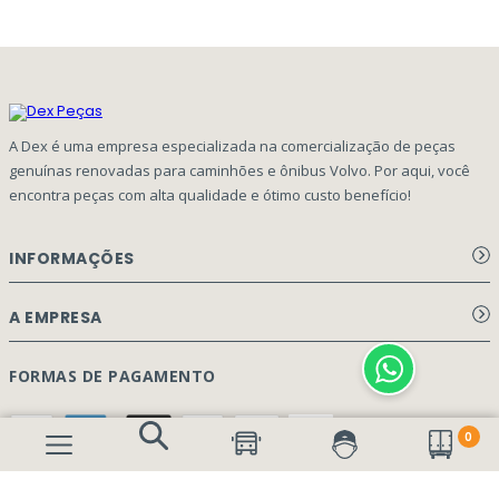
A Dex é uma empresa especializada na comercialização de peças
genuínas renovadas para caminhões e ônibus Volvo. Por aqui, você
encontra peças com alta qualidade e ótimo custo benefício!
INFORMAÇÕES
Aviso de privacidade Dex Peças
A EMPRESA
Termos e condições
Página Principal
FORMAS DE PAGAMENTO
Como Comprar
Quem Somos
0
Perguntas Frequentes
Nossa Cultura
Formulário Garantia/Devolução
SEGURANÇA E PRIVACIDADE